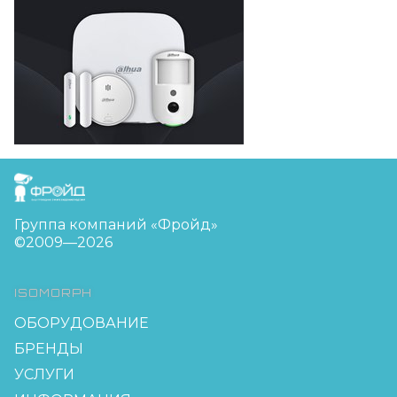
FreudGroup
Группа компаний «Фройд»
©2009—2026
ISOMORPH
ОБОРУДОВАНИЕ
БРЕНДЫ
УСЛУГИ