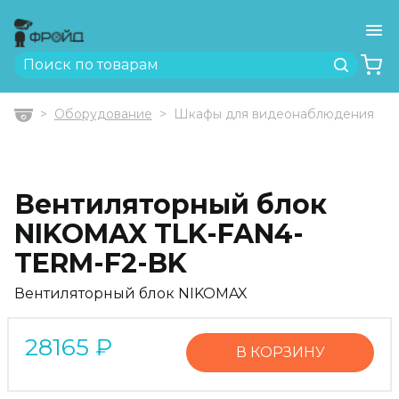
Ме
Найти
Оборудование
Шкафы для видеонаблюдения
Главная
Вентиляторный блок
NIKOMAX TLK-FAN4-
TERM-F2-BK
Вентиляторный блок NIKOMAX
28165
₽
В КОРЗИНУ