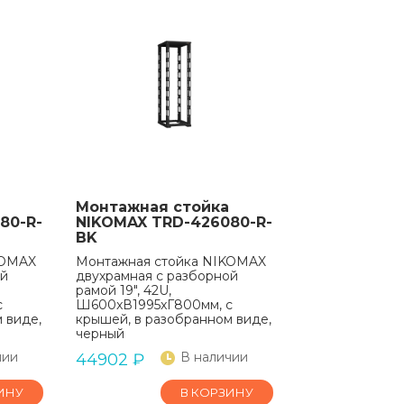
Монтажная стойка
80-R-
NIKOMAX TRD-426080-R-
BK
KOMAX
Монтажная стойка NIKOMAX
ой
двухрамная с разборной
рамой 19", 42U,
с
Ш600xВ1995xГ800мм, с
 виде,
крышей, в разобранном виде,
черный
чии
В наличии
44902
₽
ИНУ
В КОРЗИНУ