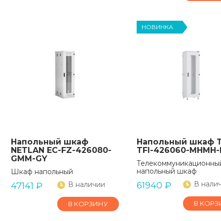
НОВИНКА
Напольный шкаф
Напольный шкаф 
NETLAN EC-FZ-426080-
TFI-426060-MHMH-
GMM-GY
Телекоммуникационны
напольный шкаф
Шкаф напольный
В нали
В наличии
61940
₽
47141
₽
В КОРЗ
В КОРЗИНУ