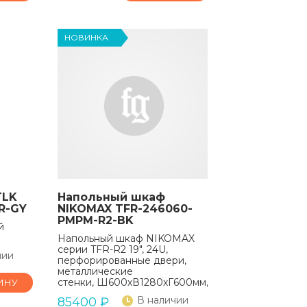
НОВИНКА
TLK
Напольный шкаф
R-GY
NIKOMAX TFR-246060-
PMPM-R2-BK
й
Напольный шкаф NIKOMAX
серии TFR-R2 19", 24U,
чии
перфорированные двери,
металлические
стенки, Ш600хВ1280хГ600мм, в разобранном вид
ИНУ
В наличии
85400
₽