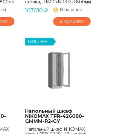
800мм, в разобранном виде, серый
стенки, Ш600хВ1007хГ800мм, в разобранном вид
чии
В наличии
107010
₽
ИНУ
В КОРЗИНУ
НОВИНКА
Напольный шкаф
0-
NIKOMAX TFR-426080-
GMMM-R2-GY
OMAX
Напольный шкаф NIKOMAX
серии TFR-R2 19", 42U, дверь