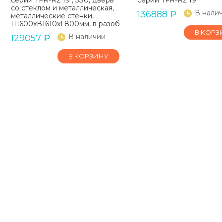
со стеклом и металлическая,
В нали
136888
₽
металлические стенки,
Ш600хВ1610хГ800мм, в разобранном виде, черный
В КОРЗ
В наличии
129057
₽
В КОРЗИНУ
НОВИНКА
НОВИНКА
Напольный шкаф
Напольный шкаф
NIKOMAX TFR-426010-
NIKOMAX TFR-4280
PMPM-R2-GY
MMMM-R2-GY