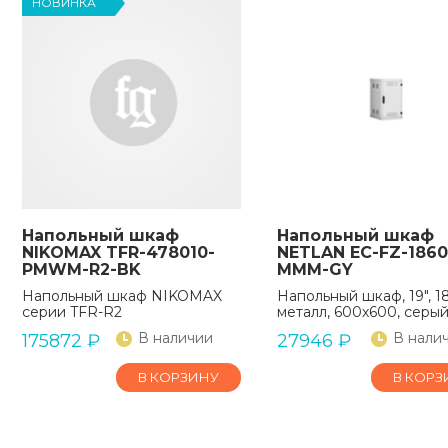
НОВИНКА
Напольный шкаф
Напольный шкаф
NIKOMAX TFR-478010-
NETLAN EC-FZ-1860
PMWM-R2-BK
MMM-GY
Напольный шкаф NIKOMAX
Напольный шкаф, 19", 1
серии TFR-R2
металл, 600х600, серы
В наличии
В нали
175872
₽
27946
₽
В КОРЗИНУ
В КОРЗ