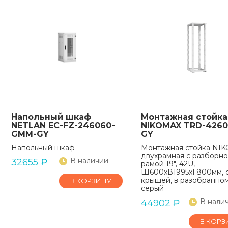
Напольный шкаф
Монтажная стойка
NETLAN EC-FZ-246060-
NIKOMAX TRD-4260
GMM-GY
GY
Напольный шкаф
Монтажная стойка NI
двухрамная с разборн
В наличии
32655
₽
рамой 19", 42U,
Ш600xВ1995xГ800мм, 
крышей, в разобранном
В КОРЗИНУ
серый
В нали
44902
₽
В КОРЗ