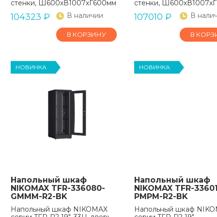
стенки, Ш600хВ1007хГ600мм, в разобранном виде, серый
стенки, Ш600хВ1007хГ
В наличии
В нали
104323
₽
107010
₽
В КОРЗИНУ
В КОРЗ
НОВИНКА
НОВИНКА
Напольный шкаф
Напольный шкаф
NIKOMAX TFR-336080-
NIKOMAX TFR-33601
GMMM-R2-BK
PMPM-R2-BK
Напольный шкаф NIKOMAX
Напольный шкаф NIK
серии TFR-R2 19", 33U, дверь
серии TFR-R2 19"