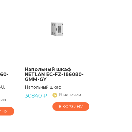
Напольный шкаф
60-
NETLAN EC-FZ-186080-
GMM-GY
8U,
Напольный шкаф
й
В наличии
30840
₽
чии
В КОРЗИНУ
ИНУ