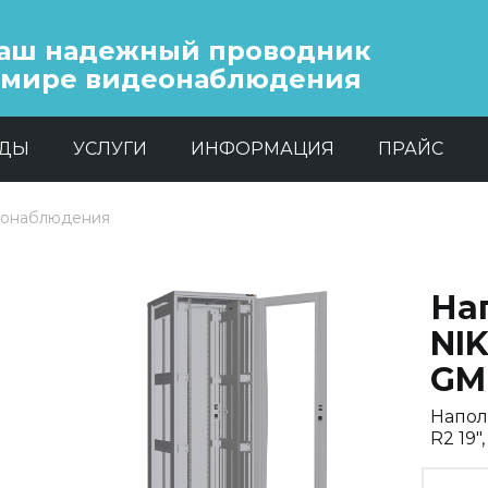
аш надежный проводник
 мире видеонаблюдения
НДЫ
УСЛУГИ
ИНФОРМАЦИЯ
ПРАЙС
еонаблюдения
На
NI
GM
Напол
R2 19
Previous
Next