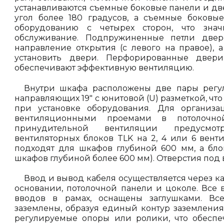
устанавливаются съемные боковые панели и дв
угол более 180 градусов, а съемные боковы
оборудованию с четырех сторон, что знач
обслуживание. Подпружиненные петли двер
направление открытия (с левого на правое), 
установить двери. Перфорированные двер
обеспечивают эффективную вентиляцию.
Внутри шкафа расположены две пары регу
направляющих 19" с юнитовой (U) разметкой, что
при установке оборудования. Для организ
вентиляционными проемами в потолочн
принудительной вентиляции предусмот
вентиляторных блоков TLK на 2, 4 или 6 вент
подходят для шкафов глубиной 600 мм, а бло
шкафов глубиной более 600 мм). Отверстия под
Ввод и вывод кабеля осуществляется через к
основании, потолочной панели и цоколе. Все
вводов в рамах, оснащены заглушками. Вс
заземлены, образуя единый контур заземления
регулируемые опоры или ролики, что обеспе