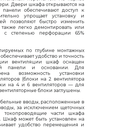
ери. Двери шкафа открываются на
е панели обеспечивают доступ к
ительно упрощает установку и
ей позволяют быстро изменить
а также легко демонтировать или
и с степенью перфорации 65%
лируемых по глубине монтажных
 обеспечивает удобство и точность
ации вентиляции шкаф оснащен
ой панели и основании. Для
рена возможность установки
иляторов (блоки на 2 вентилятора
ки на 4 и 6 вентиляторов — для
 вентиляторные блоки заглушены.
абельные вводы, расположенные в
 вводы, за исключением щеточных
е токопроводящие части шкафа
. Шкаф может быть установлен на
чивает удобство перемещения и