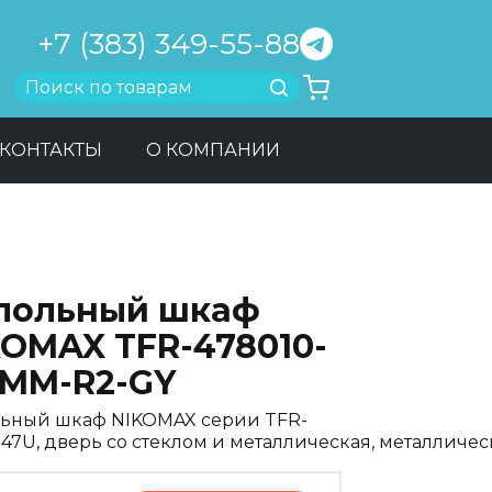
+7 (383) 349-55-88
Найти
КОНТАКТЫ
О КОМПАНИИ
польный шкаф
KOMAX TFR-478010-
MM-R2-GY
ьный шкаф NIKOMAX серии TFR-
", 47U, дверь со стеклом и металлическая, металлич