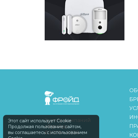
FreudGroup
ОБ
БР
УС
ИН
Группа компаний
Этот сайт использует Cookie
ПР
«Фройд»
Продолжая пользование сайтом,
вы соглашаетесь с использованием
©2009—2026
КО