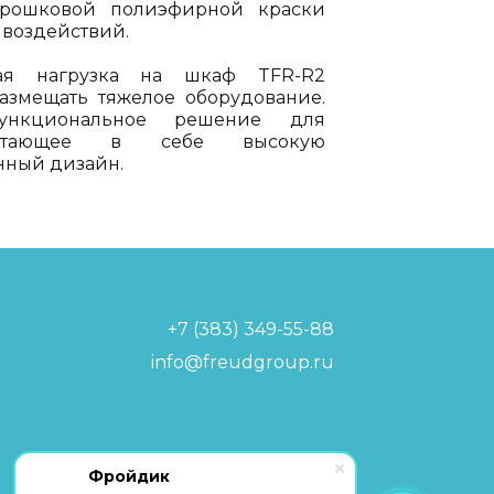
орошковой полиэфирной краски
 воздействий.
ная нагрузка на шкаф TFR-R2
 размещать тяжелое оборудование.
кциональное решение для
очетающее в себе высокую
нный дизайн.
+7 (383) 349-55-88
info@freudgroup.ru
Политика обработки
Фройдик
персональных данных