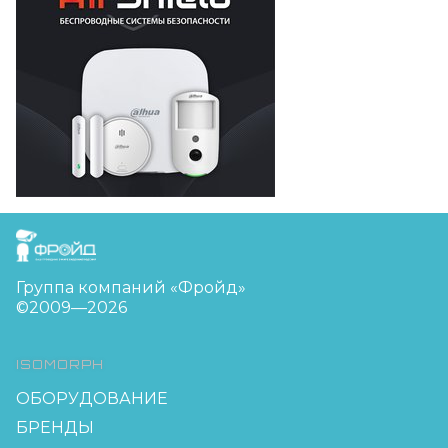
FreudGroup
Группа компаний «Фройд»
©2009—2026
ISOMORPH
ОБОРУДОВАНИЕ
БРЕНДЫ