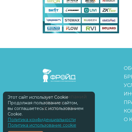
FreudGroup
ОБ
БР
УС
ИН
Группа компаний
Этот сайт использует Cookie
ПР
«Фройд»
Продолжая пользование сайтом,
вы соглашаетесь с использованием
©2009—2026
КО
Cookie.
О 
Политика конфиденциальности
Политика использование cookie
ISOMORPH