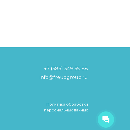
+7 (383) 349-55-88
info@freudgroup.ru
Политика обработки
Фройдик
персональных данных
Привет! меня зовут Фройдик! я
твой виртуальный помощник!
Чем я могу помочь?