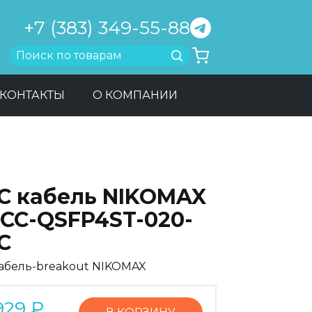
+7 (383) 349-55-88
Найти
КОНТАКТЫ
О КОМПАНИИ
C кабель NIKOMAX
-CC-QSFP4ST-020-
C
абель-breakout NIKOMAX
929
₽