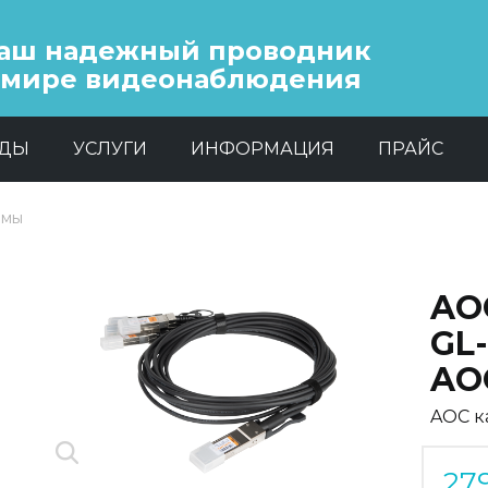
аш надежный проводник
 мире видеонаблюдения
НДЫ
УСЛУГИ
ИНФОРМАЦИЯ
ПРАЙС
емы
AO
GL
AO
AOC к
27