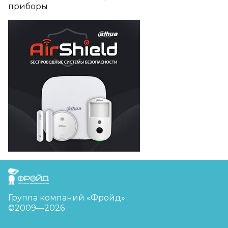
приборы
FreudGroup
Группа компаний «Фройд»
©2009—2026