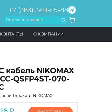
+7 (383) 349-55-88
Найти
КОНТАКТЫ
О КОМПАНИИ
C кабель NIKOMAX
-CC-QSFP4ST-070-
C
абель-breakout NIKOMAX
128
₽