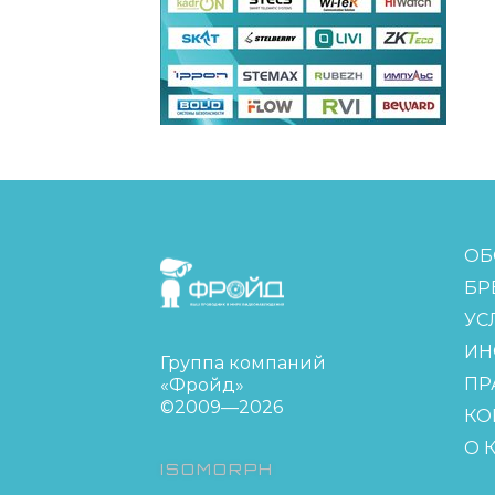
FreudGroup
ОБ
БР
УС
ИН
Группа компаний
ПР
«Фройд»
©2009—2026
КО
О 
ISOMORPH