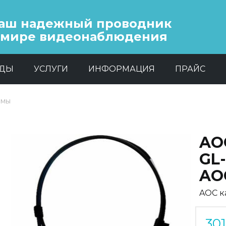
аш надежный проводник
 мире видеонаблюдения
НДЫ
УСЛУГИ
ИНФОРМАЦИЯ
ПРАЙС
емы
AO
GL
AO
AOC к
30