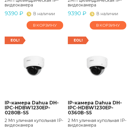
2МП цилиндрическая IP-
2МП цилиндрическая IP-
видеокамера
видеокамера
9390
₽
9390
₽
В наличии
В наличии
В КОРЗИНУ
В КОРЗИНУ
EOL!
EOL!
IP-камера Dahua DH-
IP-камера Dahua DH-
IPC-HDBW1230EP-
IPC-HDBW1230EP-
0280B-S5
0360B-S5
2 Mп yличнaя кyпoльнaя IP-
2 Mп yличнaя кyпoльнaя IP-
видeoкaмepa
видeoкaмepa