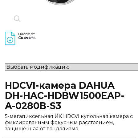
Паспорт
Скачать
HDCVI-камера DAHUA
DH-HAC-HDBW1500EAP-
A-0280B-S3
5-мегапиксельная ИК HDCVI купольная камера с
фиксированным фокусным расстоянием,
защищенная от вандализма