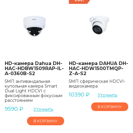
HD-камера Dahua DH-
HD-камера DAHUA DH-
HAC-HDBW1509RAP-IL-
HAC-HDW1500TMQP-
A-0360B-S2
Z-A-S2
5МП антивандальная
5МП сферическая HDCVI-
купольная камера Smart
видеокамера
Dual Light HDCVI с
10390
₽
Уточнить
фиксированным фокусным
расстоянием
В КОРЗИНУ
9590
₽
Уточнить
В КОРЗИНУ