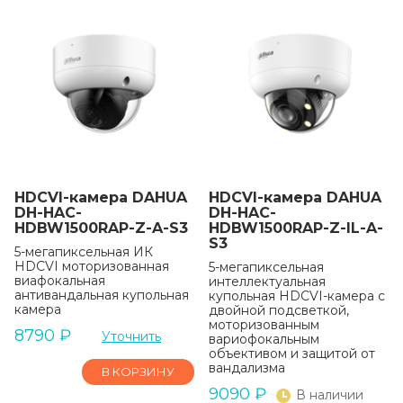
HDCVI-камера DAHUA
HDCVI-камера DAHUA
DH-HAC-
DH-HAC-
HDBW1500RAP-Z-A-S3
HDBW1500RAP-Z-IL-A-
S3
5-мегапиксельная ИК
HDCVI моторизованная
5-мегапиксельная
виафокальная
интеллектуальная
антивандальная купольная
купольная HDCVI-камера с
камера
двойной подсветкой,
моторизованным
8790
₽
Уточнить
вариофокальным
объективом и защитой от
вандализма
В КОРЗИНУ
9090
₽
В наличии