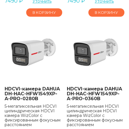
7490
₽
7490
₽
Уточнить
Уточнить
В КОРЗИНУ
В КОРЗИНУ
HDCVI-камера DAHUA
HDCVI-камера DAHUA
DH-HAC-HFW1549XP-
DH-HAC-HFW1549XP-
A-PRO-0280B
A-PRO-0360B
5-мегапиксельная HDCVI
5-мегапиксельная HDCVI
цилиндрическая HDCVI
цилиндрическая HDCVI
камера WizColor с
камера WizColor с
фиксированным фокусным
фиксированным фокусным
расстоянием
расстоянием