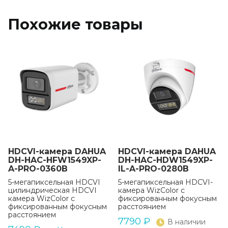
Похожие товары
HDCVI-камера DAHUA
HDCVI-камера DAHUA
DH-HAC-HFW1549XP-
DH-HAC-HDW1549XP-
A-PRO-0360B
IL-A-PRO-0280B
5-мегапиксельная HDCVI
5-мегапиксельная HDCVI-
цилиндрическая HDCVI
камера WizColor с
камера WizColor с
фиксированным фокусным
фиксированным фокусным
расстоянием
расстоянием
7790
₽
В наличии