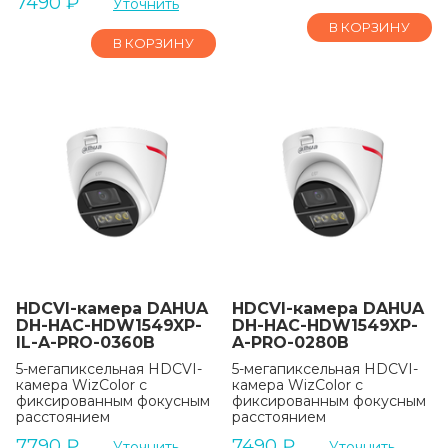
7490
₽
Уточнить
В КОРЗИНУ
В КОРЗИНУ
HDCVI-камера DAHUA
HDCVI-камера DAHUA
DH-HAC-HDW1549XP-
DH-HAC-HDW1549XP-
IL-A-PRO-0360B
A-PRO-0280B
5-мегапиксельная HDCVI-
5-мегапиксельная HDCVI-
камера WizColor с
камера WizColor с
фиксированным фокусным
фиксированным фокусным
расстоянием
расстоянием
7790
₽
7490
₽
Уточнить
Уточнить