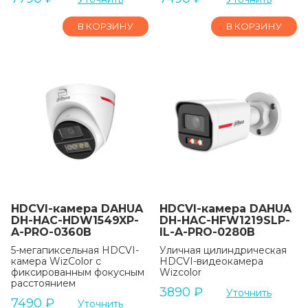
В КОРЗИНУ
В КОРЗИНУ
HDCVI-камера DAHUA
HDCVI-камера DAHUA
DH-HAC-HDW1549XP-
DH-HAC-HFW1219SLP-
A-PRO-0360B
IL-A-PRO-0280B
5-мегапиксельная HDCVI-
Уличная цилиндрическая
камера WizColor с
HDCVI-видеокамера
фиксированным фокусным
Wizcolor
расстоянием
3890
₽
Уточнить
7490
₽
Уточнить