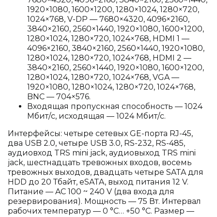
1920×1080, 1600×1200, 1280×1024, 1280×720,
1024×768, V-DP — 7680×4320, 4096×2160,
3840×2160, 2560×1440, 1920×1080, 1600×1200,
1280×1024, 1280×720, 1024×768, HDMI 1 —
4096×2160, 3840×2160, 2560×1440, 1920×1080,
1280×1024, 1280×720, 1024×768, HDMI 2 —
3840×2160, 2560×1440, 1920×1080, 1600×1200,
1280×1024, 1280×720, 1024×768, VGA —
1920×1080, 1280×1024, 1280×720, 1024×768,
BNC — 704×576.
Входящая пропускная способность — 1024
Мбит/с, исходящая — 1024 Мбит/с.
Интерфейсы: четыре сетевых GE-порта RJ-45,
два USB 2.0, четыре USB 3.0, RS-232, RS-485,
аудиовход TRS mini jack, аудиовыход TRS mini
jack, шестнадцать тревожных входов, восемь
тревожных выходов, двадцать четыре SATA для
HDD до 20 Тбайт, eSATA, выход питания 12 V.
Питание — AC 100 ~ 240 V (два входа для
резервирования). Мощность — 75 Вт. Интервал
рабочих температур — 0 °C… +50 °C. Размер —