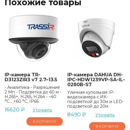
Похожие товары
IP-камера TR-
IP-камера DAHUA DH-
D3123ZIR3 v7 2.7–13.5
IPC-HDW1239VP-SA-IL-
0280B-S7
- Аналитика - Разрешение
2 Мп - Подсветка до 60 м -
Уличная купольная IP-
H.265+, H.265, H.264 - –40
видеокамера с ИК-
°C... +60 °C, IP66
подсветкой до 30м и LED-
подсветкой до 20м
16620
₽
Уточнить
8490
₽
Уточнить
В КОРЗИНУ
В КОРЗИНУ