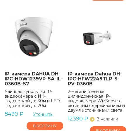
IP-камера DAHUA DH-
IP-камера Dahua DH-
IPC-HDW1239VP-SA-IL-
IPC-HFW2249TLP-S-
0360B-S7
PV-0360B
Уличная купольная IP-
2-мегапиксельная
видеокамера с ИК-
цилиндрическая IP-
подсветкой до 30м и LED-
видеокамера WizSense с
подсветкой до 20м
активным сдерживанием и
двумя источниками света
8490
₽
Уточнить
12390
₽
В наличии
В КОРЗИНУ
В КОРЗИНУ