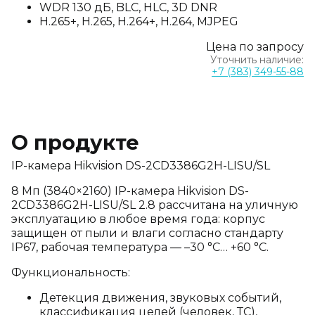
WDR 130 дБ, BLC, HLC, 3D DNR
H.265+, H.265, H.264+, H.264, MJPEG
Цена по запросу
Уточнить наличие:
+7 (383) 349-55-88
О продукте
IP-камера Hikvision DS-2CD3386G2H-LISU/SL
8 Мп (3840×2160) IP-камера Hikvision DS-
2CD3386G2H-LISU/SL 2.8 рассчитана на уличную
эксплуатацию в любое время года: корпус
защищен от пыли и влаги согласно стандарту
IP67, рабочая температура — –30 °C… +60 °C.
Функциональность:
Детекция движения, звуковых событий,
классификация целей (человек, ТС),