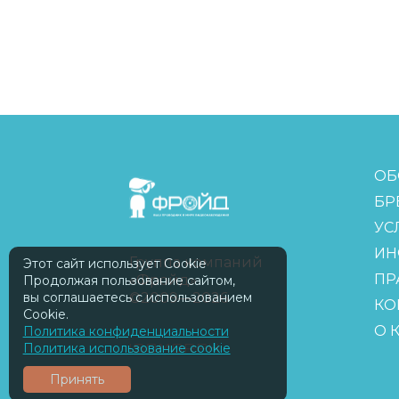
FreudGroup
ОБ
БР
УС
ИН
Группа компаний
Этот сайт использует Cookie
ПР
«Фройд»
Продолжая пользование сайтом,
©2009—2026
вы соглашаетесь с использованием
КО
Cookie.
О 
Политика конфиденциальности
ISOMORPH
Политика использование cookie
Принять