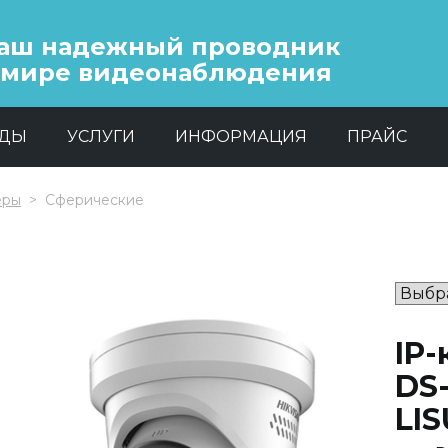
аш надежный проводник
 мире видеонаблюдения
НДЫ
УСЛУГИ
ИНФОРМАЦИЯ
ПРАЙС
еры
Сферические
IP-
DS
LIS