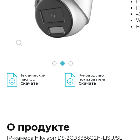
Р
Previous
П
Next
–
W
H
1
2
3
Технический
Руководство
паспорт
пользователя
Скачать
Скачать
О продукте
IP-камера Hikvision DS-2CD3386G2H-LISU/SL