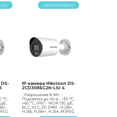
росу
Цена по запросу
 DS-
IP-камера Hikvision DS-
8
2CD3086G2H-LIU 4
- Разрешение 8 Мп -
0 °C…
Подсветка до 40 м - –30 °C…
 дБ,
+60 °C, IP67 - WDR 130 дБ,
65+,
BLC, HLC, 3D DNR - H.265+,
MJPEG
H.265, H.264+, H.264, MJPEG