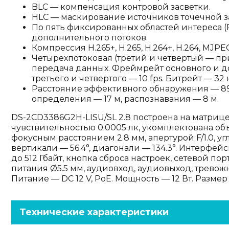
BLC — компенсация контровой засветки.
HLC — маскирование источников точечной з
По пять фиксированных областей интереса (
дополнительного потоков.
Компрессия H.265+, H.265, H.264+, H.264, MJPE
Четырехпотоковая (третий и четвертый — п
передача данных. Фреймрейт основного и до
третьего и четвертого — 10 fps. Битрейт — 32 к
Расстояние эффективного обнаружения — 89
определения — 17 м, распознавания — 8 м.
DS-2CD3386G2H-LISU/SL 2.8 построена на матрице 1
чувствительностью 0.0005 лк, укомплектована 
фокусным расстоянием 2.8 мм, апертурой F/1.0, уг
вертикали — 56.4°, диагонали — 134.3°. Интерфей
до 512 Гбайт, кнопка сброса настроек, сетевой по
питания Ø5.5 мм, аудиовход, аудиовыход, тревож
Питание — DC 12 V, PoE. Мощность — 12 Вт. Размер 
Технические характеристики