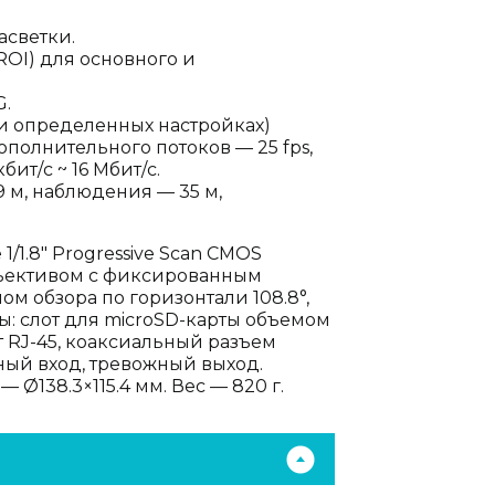
асветки.
ROI) для основного и
G.
ри определенных настройках)
полнительного потоков — 25 fps,
бит/с ~ 16 Мбит/с.
 м, наблюдения — 35 м,
/1.8" Progressive Scan CMOS
объективом с фиксированным
лом обзора по горизонтали 108.8°,
сы: слот для microSD-карты объемом
рт RJ-45, коаксиальный разъем
ный вход, тревожный выход.
— Ø138.3×115.4 мм. Вес — 820 г.