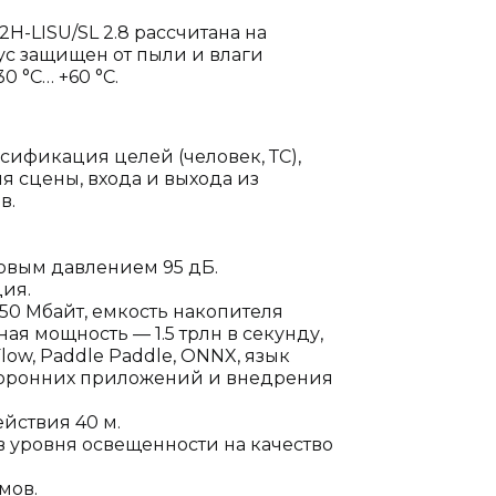
2H-LISU/SL 2.8 рассчитана на
ус защищен от пыли и влаги
0 °C… +60 °C.
сификация целей (человек, ТС),
 сцены, входа и выхода из
в.
овым давлением 95 дБ.
ция.
0 Мбайт, емкость накопителя
я мощность — 1.5 трлн в секунду,
Flow, Paddle Paddle, ONNX, язык
сторонних приложений и внедрения
ействия 40 м.
 уровня освещенности на качество
мов.