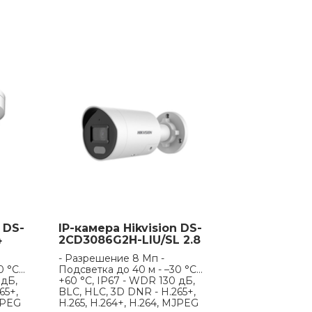
 DS-
IP-камера Hikvision DS-
4
2CD3086G2H-LIU/SL 2.8
- Разрешение 8 Мп -
0 °C…
Подсветка до 40 м - –30 °C…
 дБ,
+60 °C, IP67 - WDR 130 дБ,
65+,
BLC, HLC, 3D DNR - H.265+,
MJPEG
H.265, H.264+, H.264, MJPEG