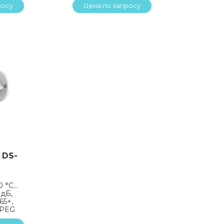
росу
Цена по запросу
 DS-
0 °C…
 дБ,
65+,
MJPEG