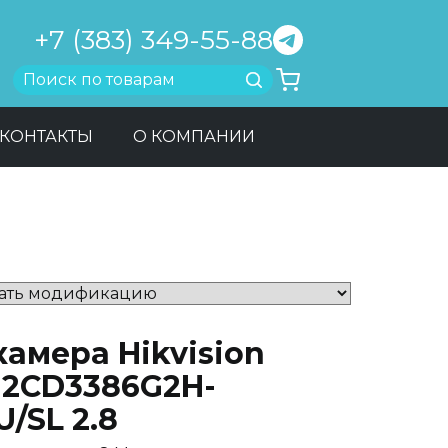
+7 (383) 349-55-88
Найти
КОНТАКТЫ
О КОМПАНИИ
камера Hikvision
-2CD3386G2H-
U/SL 2.8