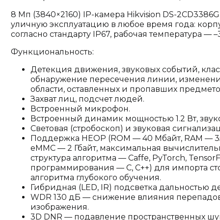
8 Мп (3840×2160) IP-камера Hikvision DS-2CD3386G
уличную эксплуатацию в любое время года: корп
согласно стандарту IP67, рабочая температура — –3
Функциональность:
Детекция движения, звуковых событий, клас
обнаружение пересечения линии, изменения
области, оставленных и пропавших предмето
Захват лиц, подсчет людей.
Встроенный микрофон.
Встроенный динамик мощностью 1.2 Вт, звук
Световая (стробоскоп) и звуковая сигнализа
Поддержка HEOP (ROM — 40 Мбайт, RAM — 35
eMMC — 2 Гбайт, максимальная вычислительна
структура алгоритма — Caffe, PyTorch, Tensor
программирования — C, C++) для импорта 
алгоритма глубокого обучения.
Гибридная (LED, IR) подсветка дальностью д
WDR 130 дБ — снижение влияния перепадов
изображения.
3D DNR — подавление пространственных шу