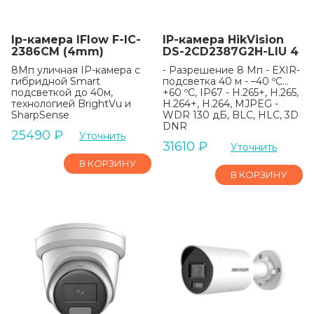
Ip-камера IFlow F-IC-
IP-камера HikVision
2386CM (4mm)
DS-2CD2387G2H-LIU 4
8Мп уличная IP-камера с
- Разрешение 8 Мп - EXIR-
гибридной Smart
подсветка 40 м - –40 ºC…
подсветкой до 40м,
+60 ºC, IP67 - H.265+, H.265,
технологией BrightVu и
H.264+, H.264, MJPEG -
SharpSense
WDR 130 дБ, BLC, HLC, 3D
DNR
25490
₽
Уточнить
31610
₽
Уточнить
В КОРЗИНУ
В КОРЗИНУ