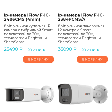
Ip-камера IFlow F-IC-
Ip-камера IFlow F-IC-
2486CMS (4mm)
2384PCMS/A
8Мп уличная куполная IP-
8Мп уличная панорамная
камера с гибридной Smart
IP-камера с Smart-
подсветкой до 30м,
подсветкой до 30м,
технологией BrightVu и
технологией BrightVu и
SharpSense
SharpSense
25490
₽
35090
₽
Уточнить
Уточнить
В КОРЗИНУ
В КОРЗИНУ