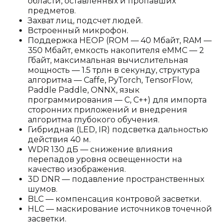
области, оставленных и пропавших
предметов.
Захват лиц, подсчет людей.
Встроенный микрофон.
Поддержка HEOP (ROM — 40 Мбайт, RAM —
350 Мбайт, емкость накопителя eMMC — 2
Гбайт, максимальная вычислительная
мощность — 1.5 трлн в секунду, структура
алгоритма — Caffe, PyTorch, TensorFlow,
Paddle Paddle, ONNX, язык
программирования — C, C++) для импорта
сторонних приложений и внедрения
алгоритма глубокого обучения.
Гибридная (LED, IR) подсветка дальностью
действия 40 м.
WDR 130 дБ — снижение влияния
перепадов уровня освещенности на
качество изображения.
3D DNR — подавление пространственных
шумов.
BLC — компенсация контровой засветки.
HLC — маскирование источников точечной
засветки.