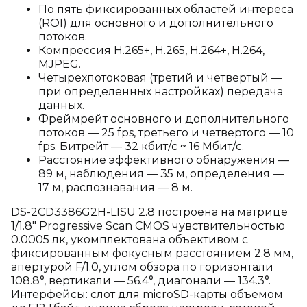
По пять фиксированных областей интереса
(ROI) для основного и дополнительного
потоков.
Компрессия H.265+, H.265, H.264+, H.264,
MJPEG.
Четырехпотоковая (третий и четвертый —
при определенных настройках) передача
данных.
Фреймрейт основного и дополнительного
потоков — 25 fps, третьего и четвертого — 10
fps. Битрейт — 32 кбит/с ~ 16 Мбит/с.
Расстояние эффективного обнаружения —
89 м, наблюдения — 35 м, определения —
17 м, распознавания — 8 м.
DS-2CD3386G2H-LISU 2.8 построена на матрице
1/1.8" Progressive Scan CMOS чувствительностью
0.0005 лк, укомплектована объективом с
фиксированным фокусным расстоянием 2.8 мм,
апертурой F/1.0, углом обзора по горизонтали
108.8°, вертикали — 56.4°, диагонали — 134.3°.
Интерфейсы: слот для microSD-карты объемом