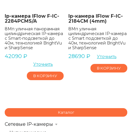
Ip-камера IFlow F-IC-
Ip-камера IFlow F-IC-
2284PCMS/A
2184CM (4mm)
8Мп уличная панорамная
8Мп уличная
цилиндрическая IP-камера
цилиндрическая IP-камера
с Smart-подсветкой до
с Smart подсветкой до
40м, технологией BrightVu
40м, технологией BrightVu
и SharpSense
и SharpSense
42090
₽
28690
₽
Уточнить
Уточнить
В КОРЗИНУ
В КОРЗИНУ
Каталог
Сетевые IP-камеры