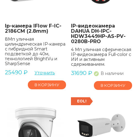
Ip-камера IFlow F-IC-
IP-видеокамера
2186CM (2.8mm)
DAHUA DH-IPC-
HDW3449HP-AS-PV-
8Мп уличная
0280B-PRO
цилиндрическая IP-камера
с гибридной Smart
4 Mп уличная сферическая
подсветкой до 40м,
IP-видеокамера Full-color с
технологией BrightVu и
ИИ и активным
SharpSense
сдерживанием.
25490
₽
31690
₽
Уточнить
В наличии
В КОРЗИНУ
В КОРЗИНУ
EOL!