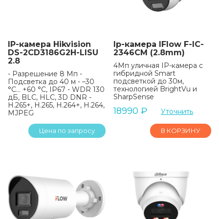
IP-камера Hikvision
Ip-камера IFlow F-IC-
DS-2CD3186G2H-LISU
2346CM (2.8mm)
2.8
4Мп уличная IP-камера с
гибридной Smart
- Разрешение 8 Мп -
подсветкой до 30м,
Подсветка до 40 м - –30
технологией BrightVu и
°C… +60 °C, IP67 - WDR 130
SharpSense
дБ, BLC, HLC, 3D DNR -
H.265+, H.265, H.264+, H.264,
18990
₽
Уточнить
MJPEG
Цена по запросу
В КОРЗИНУ