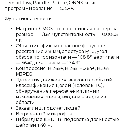
TensorFlow, Paddle Paddle, ONNX, язык
программирования — C, C++.
Функциональность:
Матрица: CMOS, прогрессивная развертка,
размер — 1/1.8", чувствительность — 0.0005
лк.
Объектив: фиксированное фокусное
расстояние 2.8 мм, апертура F/1.0, угол
обзора по горизонтали — 108.8°, вертикали
— 56.4°, диагонали — 134.3°.
Компрессия: H.265+, H.265, H.264+, H.264,
MJPEG.
Детекция движения, звуковых событий,
классификация целей (человек, ТС),
обнаружение пересечения линии,
изменения сцены, входа и выхода из
области.
Захват лиц, подсчет людей.
Встроенный микрофон.
Гибридная (LED, IR) подсветка дальностью
действия 40 м.