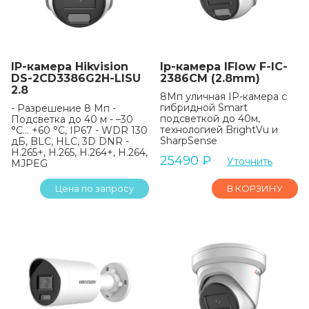
IP-камера Hikvision
Ip-камера IFlow F-IC-
DS-2CD3386G2H-LISU
2386CM (2.8mm)
2.8
8Мп уличная IP-камера с
гибридной Smart
- Разрешение 8 Мп -
подсветкой до 40м,
Подсветка до 40 м - –30
технологией BrightVu и
°C… +60 °C, IP67 - WDR 130
SharpSense
дБ, BLC, HLC, 3D DNR -
H.265+, H.265, H.264+, H.264,
25490
₽
Уточнить
MJPEG
Цена по запросу
В КОРЗИНУ