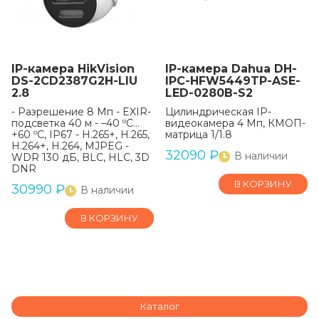
IP-камера HikVision
IP-камера Dahua DH-
DS-2CD2387G2H-LIU
IPC-HFW5449TP-ASE-
2.8
LED-0280B-S2
- Разрешение 8 Мп - EXIR-
Цилиндрическая IP-
подсветка 40 м - –40 ºC…
видеокамера 4 Мп, КМОП-
+60 ºC, IP67 - H.265+, H.265,
матрица 1/1.8
H.264+, H.264, MJPEG -
32090
₽
В наличии
WDR 130 дБ, BLC, HLC, 3D
DNR
В КОРЗИНУ
30990
₽
В наличии
В КОРЗИНУ
Каталог