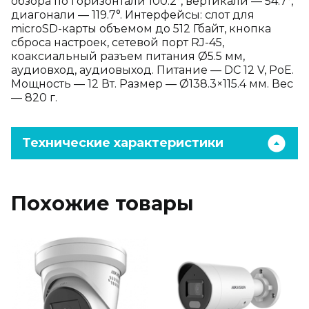
обзора по горизонтали 100.2°, вертикали — 54.7°,
диагонали — 119.7°. Интерфейсы: слот для
microSD-карты объемом до 512 Гбайт, кнопка
сброса настроек, сетевой порт RJ-45,
коаксиальный разъем питания Ø5.5 мм,
аудиовход, аудиовыход. Питание — DC 12 V, PoE.
Мощность — 12 Вт. Размер — Ø138.3×115.4 мм. Вес
— 820 г.
Технические характеристики
Похожие товары