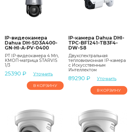
IP-видеокамера
IP-камера Dahua DHI-
Dahua DH-SD3A400-
TPC-BF1241-TB3F4-
GN-HI-A-PV-0400
DW-S8
PT IP-видеокамера 4 Мп,
Двухспектральная
КМОП-матрица STARVIS
тепловизионная IP-камера
1/3
с Искусственным
Интеллектом
25390
₽
Уточнить
89290
₽
Уточнить
В КОРЗИНУ
В КОРЗИНУ