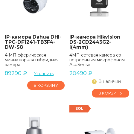
IP-камера Dahua DHI-
IP-камера Hikvision
TPC-DF1241-TB3F4-
DS-2CD2443G2-
DW-S8
I(4mm)
4 МП сферическая
4МП сетевая камера со
миниатюрная гибридная
встроенным микрофоном
камера
AcuSense
89290
₽
20490
₽
Уточнить
В наличии
В КОРЗИНУ
В КОРЗИНУ
EOL!