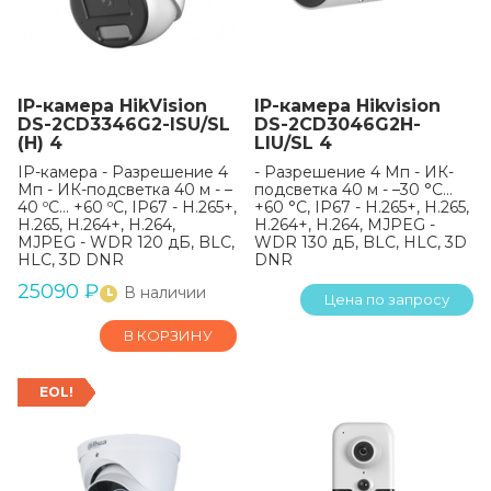
IP-камера HikVision
IP-камера Hikvision
DS-2CD3346G2-ISU/SL
DS-2CD3046G2H-
(H) 4
LIU/SL 4
IP-камера - Разрешение 4
- Разрешение 4 Мп - ИК-
Мп - ИК-подсветка 40 м - –
подсветка 40 м - –30 °C…
40 ºC… +60 ºC, IP67 - H.265+,
+60 °C, IP67 - H.265+, H.265,
H.265, H.264+, H.264,
H.264+, H.264, MJPEG -
MJPEG - WDR 120 дБ, BLC,
WDR 130 дБ, BLC, HLC, 3D
HLC, 3D DNR
DNR
25090
₽
В наличии
Цена по запросу
В КОРЗИНУ
EOL!