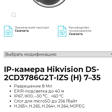
Технический паспорт
Руководство
Скачать
пользователя
Скачать
IP-камера Hikvision DS-
2CD3786G2T-IZS (H) 7–35
Разрешение 8 Мп
EXIR-подсветка до 40 м
IP67, IK10, –30 °C… +60 ºС
Слот для microSD до 256 Гбайт
H.265+, H.265, H.264+, H.264, MJPEG