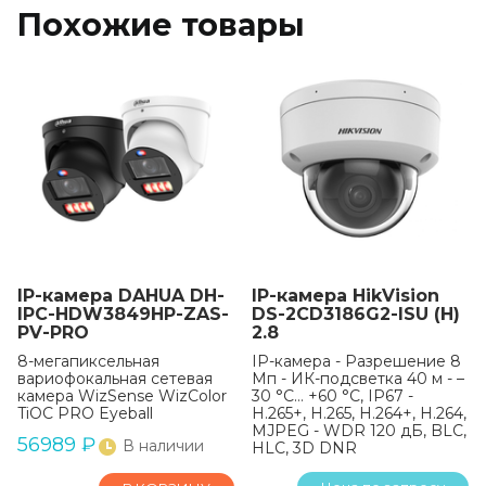
Похожие товары
IP-камера DAHUA DH-
IP-камера HikVision
IPC-HDW3849HP-ZAS-
DS-2CD3186G2-ISU (H)
PV-PRO
2.8
8-мегапиксельная
IP-камера - Разрешение 8
вариофокальная сетевая
Мп - ИК-подсветка 40 м - –
камера WizSense WizColor
30 °C… +60 °C, IP67 -
TiOC PRO Eyeball
H.265+, H.265, H.264+, H.264,
MJPEG - WDR 120 дБ, BLC,
56989
₽
В наличии
HLC, 3D DNR