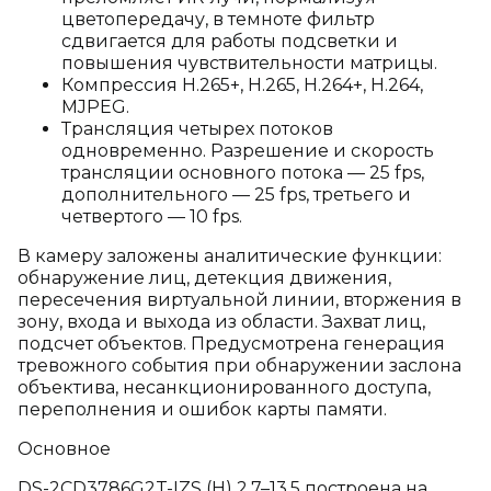
цветопередачу, в темноте фильтр
сдвигается для работы подсветки и
повышения чувствительности матрицы.
Компрессия H.265+, H.265, H.264+, H.264,
MJPEG.
Трансляция четырех потоков
одновременно. Разрешение и скорость
трансляции основного потока — 25 fps,
дополнительного — 25 fps, третьего и
четвертого — 10 fps.
В камеру заложены аналитические функции:
обнаружение лиц, детекция движения,
пересечения виртуальной линии, вторжения в
зону, входа и выхода из области. Захват лиц,
подсчет объектов. Предусмотрена генерация
тревожного события при обнаружении заслона
объектива, несанкционированного доступа,
переполнения и ошибок карты памяти.
Основное
DS-2CD3786G2T-IZS (H) 2.7–13.5 построена на