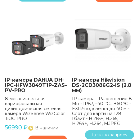
IP-камера DAHUA DH-
IP-камера Hikvision
IPC-HFW3849T1P-ZAS-
DS-2CD3086G2-IS (2.8
PV-PRO
мм)
8-мегапиксельная
IP-камера - Разрешение 8
вариофокальная
Мп - IP67, –40 °C… +60 ºС -
цилиндрическая сетевая
EXIR-подсветка до 40 м -
камера WizSense WizColor
Слот для карты на 128
TiOC PRO
Гбайт - H.265+, H.265,
H.264+, H.264, MJPEG
56990
₽
В наличии
Цена по запросу