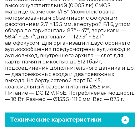
высокочувствительной (0.003 лк) CMOS-
матрице размером 1/1.8". Укомплектована
моторизованным объективом с фокусным
расстоянием 2.7 ~ 13.5 мм, апертурой F/1.6, углом
обзора по горизонтали 87° ~ 47°, вертикали —
58.4° ~ 25.7°, диагонали — 127.3° ~ 52.1°,
автофокусом. Для организации двустороннего
аудиосообщения предусмотрены аудиовход и
аудиовыход, внутреннего архива — слот для
карты памяти емкостью до 512 Гбайт,
подсоединения дополнительного датчика и др.
— два тревожных входа и два тревожных
выхода. На борту сетевой порт RJ-45,
коаксиальный разъем питания Ø5.5 мм.
Питание — DC 12 V, PoE. Потребляемая мощность
— 18 Вт. Размер — Ø153.5×111.6 мм. Вес — 875 г.
Технические характеристики