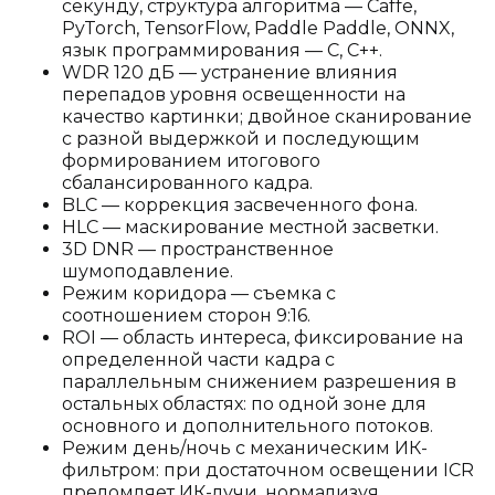
секунду, структура алгоритма — Caffe,
PyTorch, TensorFlow, Paddle Paddle, ONNX,
язык программирования — C, C++.
WDR 120 дБ — устранение влияния
перепадов уровня освещенности на
качество картинки; двойное сканирование
с разной выдержкой и последующим
формированием итогового
сбалансированного кадра.
BLC — коррекция засвеченного фона.
HLC — маскирование местной засветки.
3D DNR — пространственное
шумоподавление.
Режим коридора — съемка с
соотношением сторон 9:16.
ROI — область интереса, фиксирование на
определенной части кадра с
параллельным снижением разрешения в
остальных областях: по одной зоне для
основного и дополнительного потоков.
Режим день/ночь с механическим ИК-
фильтром: при достаточном освещении ICR
преломляет ИК-лучи, нормализуя