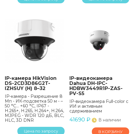
IP-камера HikVision
IP-видеокамера
DS-2CD3D86G2T-
Dahua DH-IPC-
IZHSUY (H) 8–32
HDBW3449R1P-ZAS-
PV-S5
IP-камера - Разрешение 8
Мп - ИК-подсветка 50 м - –
IP-видеокамера Full-color с
50 °C... +60 °C, IP67 -
ИИ и активным
H.265+, H.265, H.264+, H.264,
сдерживанием
MJPEG - WDR 120 дБ, BLC,
41690
₽
В наличии
HLC, 3D DNR
Цена по запросу
В КОРЗИНУ