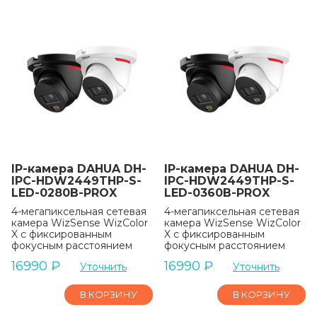
IP-камера DAHUA DH-
IP-камера DAHUA DH-
IPC-HDW2449THP-S-
IPC-HDW2449THP-S-
LED-0280B-PROX
LED-0360B-PROX
4-мегапиксельная сетевая
4-мегапиксельная сетевая
камера WizSense WizColor
камера WizSense WizColor
X с фиксированным
X с фиксированным
фокусным расстоянием
фокусным расстоянием
16990
₽
16990
₽
Уточнить
Уточнить
В КОРЗИНУ
В КОРЗИНУ