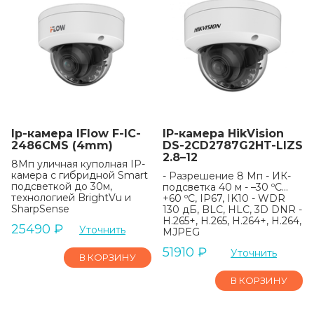
Ip-камера IFlow F-IC-
IP-камера HikVision
2486CMS (4mm)
DS-2CD2787G2HT-LIZS
2.8–12
8Мп уличная куполная IP-
камера с гибридной Smart
- Разрешение 8 Мп - ИК-
подсветкой до 30м,
подсветка 40 м - –30 ºC…
технологией BrightVu и
+60 ºC, IP67, IK10 - WDR
SharpSense
130 дБ, BLC, HLC, 3D DNR -
H.265+, H.265, H.264+, H.264,
25490
₽
Уточнить
MJPEG
51910
₽
Уточнить
В КОРЗИНУ
В КОРЗИНУ