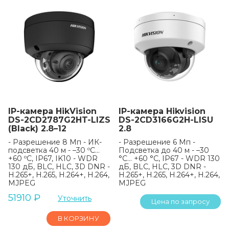
IP-камера HikVision
IP-камера Hikvision
DS-2CD2787G2HT-LIZS
DS-2CD3166G2H-LISU
(Black) 2.8–12
2.8
- Разрешение 8 Мп - ИК-
- Разрешение 6 Мп -
подсветка 40 м - –30 ºC…
Подсветка до 40 м - –30
+60 ºC, IP67, IK10 - WDR
°C… +60 °C, IP67 - WDR 130
130 дБ, BLC, HLC, 3D DNR -
дБ, BLC, HLC, 3D DNR -
H.265+, H.265, H.264+, H.264,
H.265+, H.265, H.264+, H.264,
MJPEG
MJPEG
51910
₽
Уточнить
Цена по запросу
В КОРЗИНУ