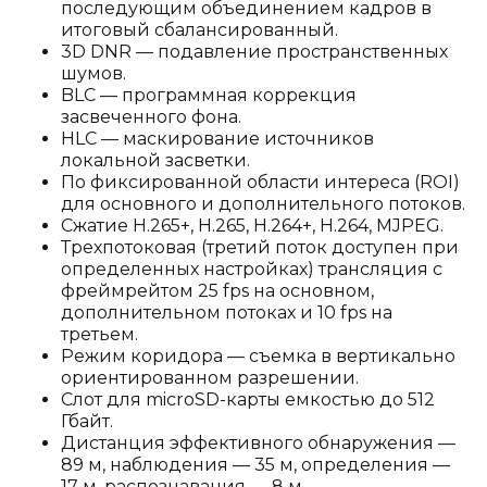
последующим объединением кадров в
итоговый сбалансированный.
3D DNR — подавление пространственных
шумов.
BLC — программная коррекция
засвеченного фона.
HLC — маскирование источников
локальной засветки.
По фиксированной области интереса (ROI)
для основного и дополнительного потоков.
Сжатие H.265+, H.265, H.264+, H.264, MJPEG.
Трехпотоковая (третий поток доступен при
определенных настройках) трансляция с
фреймрейтом 25 fps на основном,
дополнительном потоках и 10 fps на
третьем.
Режим коридора — съемка в вертикально
ориентированном разрешении.
Слот для microSD-карты емкостью до 512
Гбайт.
Дистанция эффективного обнаружения —
89 м, наблюдения — 35 м, определения —
17 м, распознавания — 8 м.