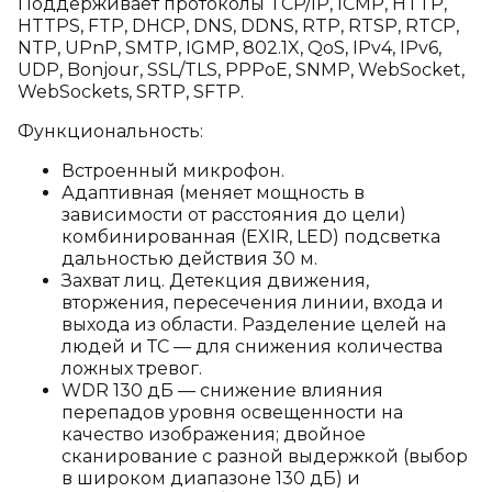
Поддерживает протоколы TCP/IP, ICMP, HTTP,
HTTPS, FTP, DHCP, DNS, DDNS, RTP, RTSP, RTCP,
NTP, UPnP, SMTP, IGMP, 802.1X, QoS, IPv4, IPv6,
UDP, Bonjour, SSL/TLS, PPPoE, SNMP, WebSocket,
WebSockets, SRTP, SFTP.
Функциональность:
Встроенный микрофон.
Адаптивная (меняет мощность в
зависимости от расстояния до цели)
комбинированная (EXIR, LED) подсветка
дальностью действия 30 м.
Захват лиц. Детекция движения,
вторжения, пересечения линии, входа и
выхода из области. Разделение целей на
людей и ТС — для снижения количества
ложных тревог.
WDR 130 дБ — снижение влияния
перепадов уровня освещенности на
качество изображения; двойное
сканирование с разной выдержкой (выбор
в широком диапазоне 130 дБ) и