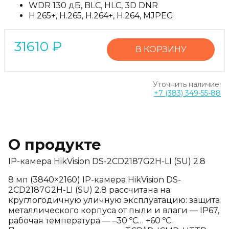
WDR 130 дБ, BLC, HLC, 3D DNR
H.265+, H.265, H.264+, H.264, MJPEG
31610
₽
В КОРЗИНУ
Уточнить наличие:
+7 (383) 349-55-88
О продукте
IP-камера HikVision DS-2CD2187G2H-LI (SU) 2.8
8 мп (3840×2160) IP-камера HikVision DS-
2CD2187G2H-LI (SU) 2.8 рассчитана на
круглогодичную уличную эксплуатацию: защита
металлического корпуса от пыли и влаги — IP67,
рабочая температура — –30 ºC… +60 ºC.