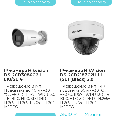
Цена по запросу
Цена по запросу
IP-камера Hikvision
IP-камера HikVision
DS-2CD3086G2H-
DS-2CD2187G2H-LI
LIU/SL 4
(SU) (Black) 2.8
- Разрешение 8 Мп -
- Разрешение 8 мп - ИК-
Подсветка до 40 м - –30
подсветка 30 м - –30 ºC…
°C… +60 °C, IP67 - WDR 130
+60 ºC, IP67 - WDR 130 дБ,
дБ, BLC, HLC, 3D DNR -
BLC, HLC, 3D DNR - H.265+,
H.265+, H.265, H.264+, H.264,
H.265, H.264+, H.264,
MJPEG
MJPEG
31610
₽
Уточнить