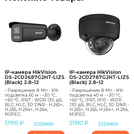
IP-камера HikVision
IP-камера HikVision
DS-2CD2687G2HT-LIZS
DS-2CD2787G2HT-LIZS
(Black) 2.8–12
(Black) 2.8–12
- Разрешение 8 Мп - ИК-
- Разрешение 8 Мп - ИК-
подсветка 60 м - –30 ºC…
подсветка 40 м - –30 ºC…
+60 ºC, IP67 - WDR 130 дБ,
+60 ºC, IP67, IK10 - WDR
BLC, HLC, 3D DNR - H.265+,
130 дБ, BLC, HLC, 3D DNR -
H.265, H.264+, H.264,
H.265+, H.265, H.264+, H.264,
MJPEG
MJPEG
51910
₽
51910
₽
Уточнить
Уточнить