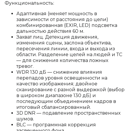
Функциональность:
Адаптивная (меняет мощность в
зависимости от расстояния до цели)
комбинированная (EXIR, LED) подсветка
дальностью действия 60 м.
Захват лиц. Детекция движения,
изменения сцены, заслона объектива,
пересечения линии, входа и выхода из
области. Разделение целей на людей и ТС
— для снижения количества ложных
тревог.
WDR 130 дБ — снижение влияния
перепадов уровня освещенности на
качество изображения; двойное
сканирование с разной выдержкой (выбор
в широком диапазоне 130 дБ) и
последующим объединением кадров в
итоговый сбалансированный.
3D DNR — подавление пространственных
шумов.
BLC — программная коррекция
засвеченного фона.