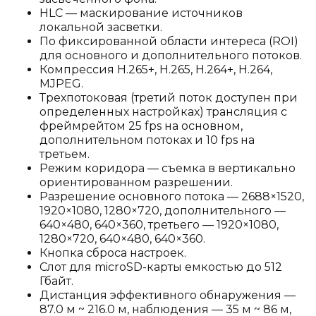
HLC — маскирование источников
локальной засветки.
По фиксированной области интереса (ROI)
для основного и дополнительного потоков.
Компрессия H.265+, H.265, H.264+, H.264,
MJPEG.
Трехпотоковая (третий поток доступен при
определенных настройках) трансляция с
фреймрейтом 25 fps на основном,
дополнительном потоках и 10 fps на
третьем.
Режим коридора — съемка в вертикально
ориентированном разрешении.
Разрешение основного потока — 2688×1520,
1920×1080, 1280×720, дополнительного —
640×480, 640×360, третьего — 1920×1080,
1280×720, 640×480, 640×360.
Кнопка сброса настроек.
Слот для microSD-карты емкостью до 512
Гбайт.
Дистанция эффективного обнаружения —
87.0 м ~ 216.0 м, наблюдения — 35 м ~ 86 м,