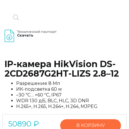
Технический паспорт
Скачать
IP-камера HikVision DS-
2CD2687G2HT-LIZS 2.8–12
Разрешение 8 Мп
ИК-подсветка 60 м
–30 ºC… +60 ºC, IP67
WDR 130 дБ, BLC, HLC, 3D DNR
H.265+, H.265, H.264+, H.264, MJPEG
50890
₽
В КОРЗИНУ