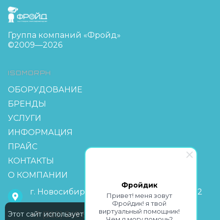
FreudGroup
Группа компаний «Фройд»
©2009—2026
ISOMORPH
ОБОРУДОВАНИЕ
БРЕНДЫ
УСЛУГИ
ИНФОРМАЦИЯ
ПРАЙС
КОНТАКТЫ
О КОМПАНИИ
Фройдик
г. Новосибирск, мкр Горский 63, офис 2-2
Привет! меня зовут
Фройдик! я твой
виртуальный помощник!
Этот сайт использует Cookie
+7 (383) 349-55-88
Чем я могу помочь?