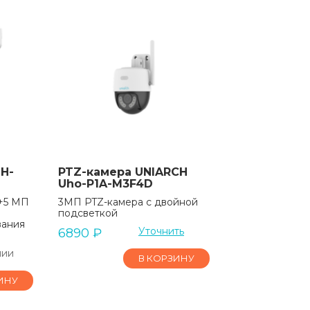
H-
PTZ-камера UNIARCH
Uho-P1A-M3F4D
5+5 МП
3МП PTZ-камера с двойной
подсветкой
вания
Уточнить
6890
₽
чии
В КОРЗИНУ
ИНУ