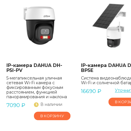
IP-камера DAHUA DH-
IP-камера DAHUA D
P5I-PV
BP5E
5-мегапиксельная уличная
Система видеонаблюд
сетевая Wi-Fi камера с
Wi-Fi и солнечной бат
фиксированным фокусным
Уточни
16690
₽
расстоянием, функцией
панорамирования и наклона
В КОРЗ
В наличии
7090
₽
В КОРЗИНУ