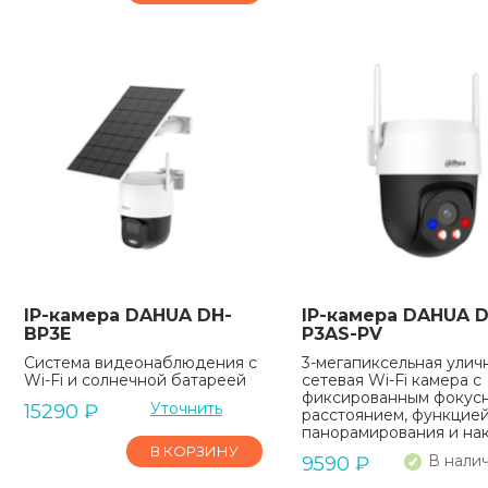
IP-камера DAHUA DH-
IP-камера DAHUA D
BP3E
P3AS-PV
Система видеонаблюдения с
3-мегапиксельная улич
Wi-Fi и солнечной батареей
сетевая Wi-Fi камера с
фиксированным фокус
Уточнить
15290
₽
расстоянием, функцие
панорамирования и на
В КОРЗИНУ
В нали
9590
₽