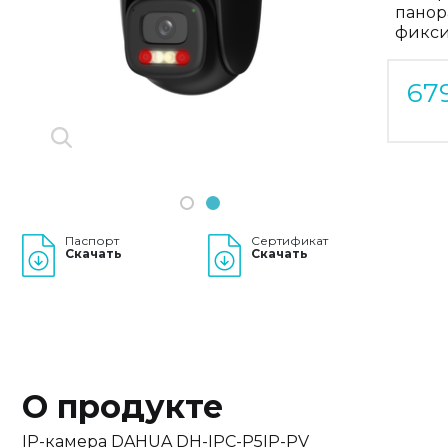
панор
Previous
Next
фикси
67
1
2
Паспорт
Сертификат
Скачать
Скачать
О продукте
IP-камера DAHUA DH-IPC-P5IP-PV