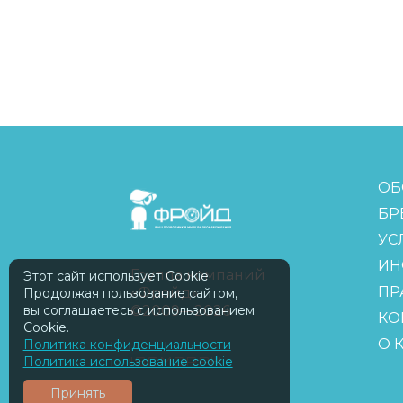
FreudGroup
ОБ
БР
УС
ИН
Группа компаний
Этот сайт использует Cookie
ПР
«Фройд»
Продолжая пользование сайтом,
©2009—2026
вы соглашаетесь с использованием
КО
Cookie.
О 
Политика конфиденциальности
ISOMORPH
Политика использование cookie
Принять