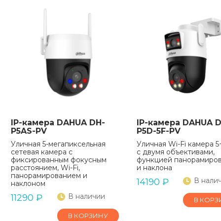
IP-камера DAHUA DH-
IP-камера DAHUA D
P5AS-PV
P5D-5F-PV
Уличная 5-мегапиксельная
Уличная Wi-Fi камера 
сетевая камера с
с двумя объективами,
фиксированным фокусным
функцией панорамиро
расстоянием, Wi-Fi,
и наклона
панорамированием и
В нали
14190
₽
наклоном
В наличии
11290
₽
В КОРЗ
В КОРЗИНУ