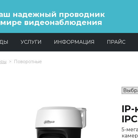
аш надежный проводник
 мире видеонаблюдения
НДЫ
УСЛУГИ
ИНФОРМАЦИЯ
ПРАЙС
еры
Поворотные
IP
IPC
5-мег
камер