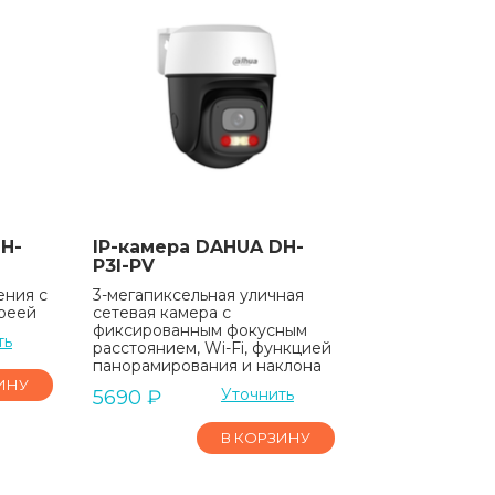
H-
IP-камера DAHUA DH-
P3I-PV
ения с
3-мегапиксельная уличная
ареей
сетевая камера с
фиксированным фокусным
ть
расстоянием, Wi-Fi, функцией
панорамирования и наклона
ИНУ
Уточнить
5690
₽
В КОРЗИНУ