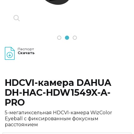
1
2
3
Паспорт
Скачать
HDCVI-камера DAHUA
DH-HAC-HDW1549X-A-
PRO
5-мегапиксельная HDCVI-камера WizColor
Eyeball с фиксированным фокусным
расстоянием