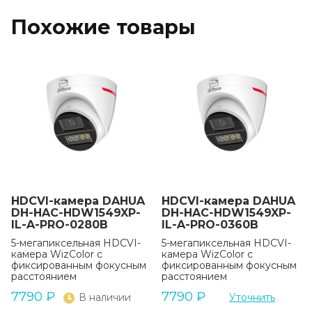
Похожие товары
HDCVI-камера DAHUA
HDCVI-камера DAHUA
DH-HAC-HDW1549XP-
DH-HAC-HDW1549XP-
IL-A-PRO-0280B
IL-A-PRO-0360B
5-мегапиксельная HDCVI-
5-мегапиксельная HDCVI-
камера WizColor с
камера WizColor с
фиксированным фокусным
фиксированным фокусным
расстоянием
расстоянием
7790
₽
7790
₽
В наличии
Уточнить