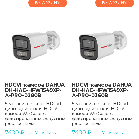
В КОРЗИНУ
В КОРЗИНУ
HDCVI-камера DAHUA
HDCVI-камера DAHUA
DH-HAC-HFW1549XP-
DH-HAC-HFW1549XP-
A-PRO-0280B
A-PRO-0360B
5-мегапиксельная HDCVI
5-мегапиксельная HDCVI
цилиндрическая HDCVI
цилиндрическая HDCVI
камера WizColor с
камера WizColor с
фиксированным фокусным
фиксированным фокусным
расстоянием
расстоянием
7490
₽
7490
₽
Уточнить
Уточнить