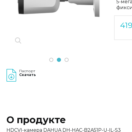
5-мег
Previous
фикси
Next
41
1
2
3
Паспорт
Скачать
О продукте
HDCVI-камера DAHUA DH-HAC-B2A51P-U-IL-S3