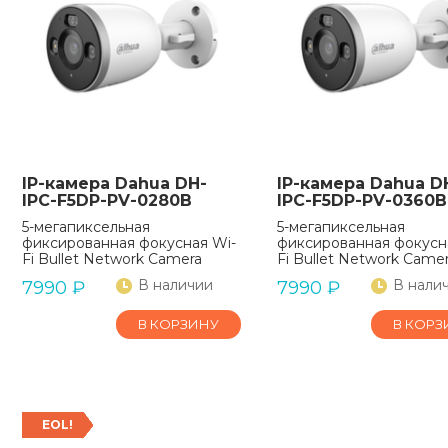
IP-камера Dahua DH-
IP-камера Dahua D
IPC-F5DP-PV-0280B
IPC-F5DP-PV-0360B
5-мегапиксельная
5-мегапиксельная
фиксированная фокусная Wi-
фиксированная фокусн
Fi Bullet Network Camera
Fi Bullet Network Came
В наличии
В нали
7990
₽
7990
₽
В КОРЗИНУ
В КОРЗ
EOL!