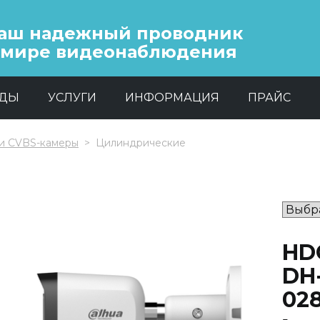
аш надежный проводник
 мире видеонаблюдения
НДЫ
УСЛУГИ
ИНФОРМАЦИЯ
ПРАЙС
и CVBS-камеры
Цилиндрические
HD
DH-
02