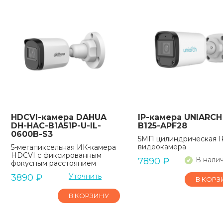
HDCVI-камера DAHUA
IP-камера UNIARCH 
DH-HAC-B1A51P-U-IL-
B125-APF28
0600B-S3
5МП цилиндрическая I
видеокамера
5-мегапиксельная ИК-камера
HDCVI с фиксированным
В нали
7890
₽
фокусным расстоянием
Уточнить
3890
₽
В КОРЗ
В КОРЗИНУ