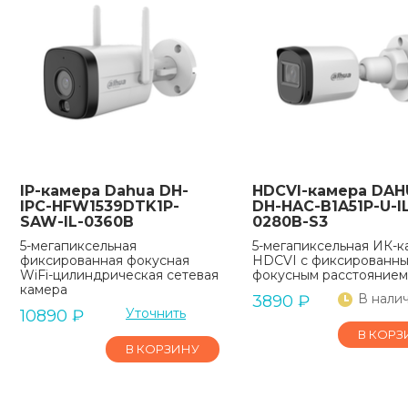
IP-камера Dahua DH-
HDCVI-камера DAH
IPC-HFW1539DTK1P-
DH-HAC-B1A51P-U-I
SAW-IL-0360B
0280B-S3
5-мегапиксельная
5-мегапиксельная ИК-к
фиксированная фокусная
HDCVI с фиксированн
WiFi-цилиндрическая сетевая
фокусным расстоянием
камера
В нали
3890
₽
Уточнить
10890
₽
В КОРЗ
В КОРЗИНУ