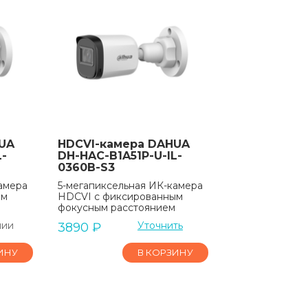
UA
HDCVI-камера DAHUA
L-
DH-HAC-B1A51P-U-IL-
0360B-S3
амера
5-мегапиксельная ИК-камера
ым
HDCVI с фиксированным
фокусным расстоянием
чии
Уточнить
3890
₽
ИНУ
В КОРЗИНУ