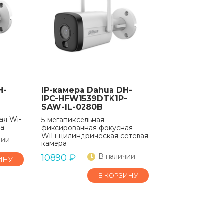
H-
IP-камера Dahua DH-
IPC-HFW1539DTK1P-
SAW-IL-0280B
ая Wi-
5-мегапиксельная
ra
фиксированная фокусная
WiFi-цилиндрическая сетевая
чии
камера
В наличии
10890
₽
ИНУ
В КОРЗИНУ