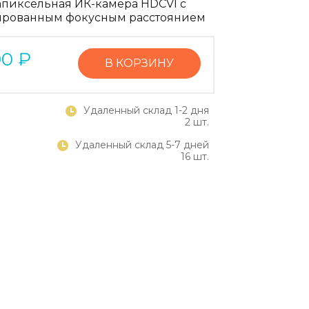
апиксельная ИК-камера HDCVI с
рованным фокусным расстоянием
90
₽
В КОРЗИНУ
Удаленный склад 1-2 дня
2 шт.
Удаленный склад 5-7 дней
16 шт.