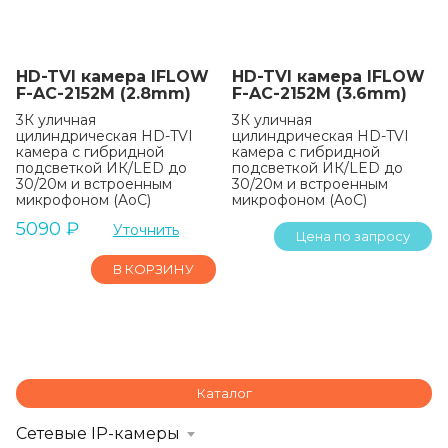
HD-TVI камера IFLOW
HD-TVI камера IFLOW
F-AC-2152M (2.8mm)
F-AC-2152M (3.6mm)
3К уличная
3К уличная
цилиндрическая HD-TVI
цилиндрическая HD-TVI
камера с гибридной
камера с гибридной
подсветкой ИК/LED до
подсветкой ИК/LED до
30/20м и встроенным
30/20м и встроенным
микрофоном (AoC)
микрофоном (AoC)
5090
₽
Уточнить
Цена по запросу
В КОРЗИНУ
Каталог
Сетевые IP-камеры