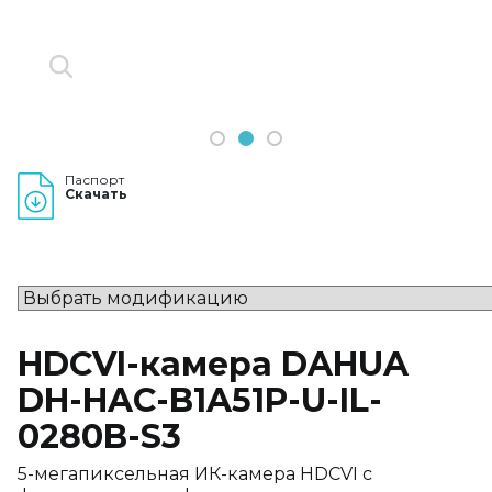
1
2
3
Паспорт
Скачать
HDCVI-камера DAHUA
DH-HAC-B1A51P-U-IL-
0280B-S3
5-мегапиксельная ИК-камера HDCVI с