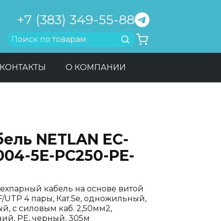
+7 (383) 349-55-88
Найти
КОНТАКТЫ
О КОМПАНИИ
бель NETLAN EC-
004-5E-PC250-PE-
ехпарный кабель на основе витой
F/UTP 4 пары, Кат.5e, одножильный,
й, с силовым каб. 2,50мм2,
ий, PE, черный, 305м