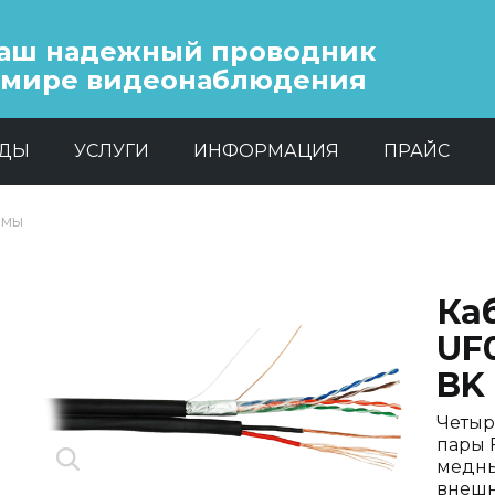
аш надежный проводник
 мире видеонаблюдения
НДЫ
УСЛУГИ
ИНФОРМАЦИЯ
ПРАЙС
емы
Ка
UF
BK
Четыр
пары 
медны
внешн