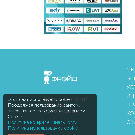
FreudGroup
ОБ
БР
УС
ИН
Группа компаний
Этот сайт использует Cookie
ПР
«Фройд»
Продолжая пользование сайтом,
вы соглашаетесь с использованием
©2009—2026
КО
Cookie.
О 
Политика конфиденциальности
Политика использование cookie
ISOMORPH