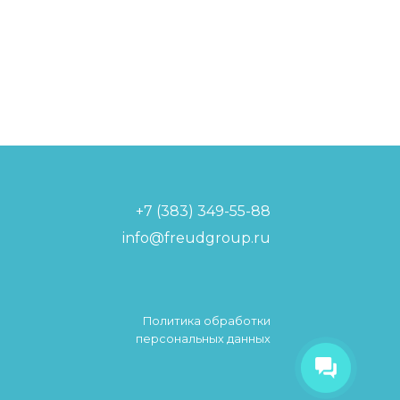
+7 (383) 349-55-88
info@freudgroup.ru
Политика обработки
Фройдик
персональных данных
Привет! меня зовут Фройдик! я
твой виртуальный помощник!
Чем я могу помочь?