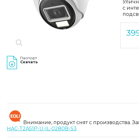
Уличн
с инт
подсв
39
Паспорт
Скачать
Внимание, продукт снят с производства. З
HAC-T2A51P-U-IL-0280B-S3