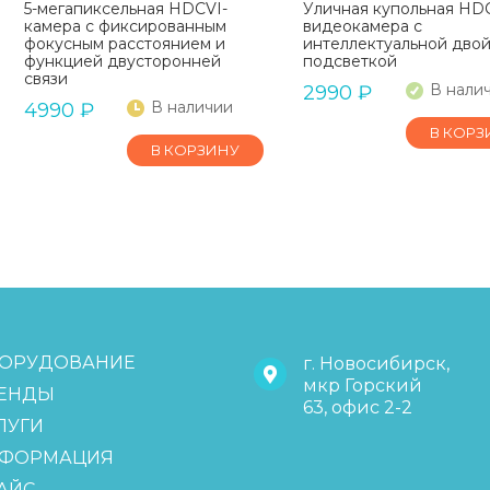
5-мегапиксельная HDCVI-
Уличная купольная HD
камера с фиксированным
видеокамера с
фокусным расстоянием и
интеллектуальной дво
функцией двусторонней
подсветкой
связи
В нали
2990
₽
В наличии
4990
₽
В КОРЗ
В КОРЗИНУ
ОРУДОВАНИЕ
г. Новосибирск,
мкр Горский
ЕНДЫ
63, офис 2-2
ЛУГИ
ФОРМАЦИЯ
АЙС