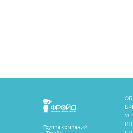
FreudGroup
ОБ
БР
УС
ИН
Группа компаний
ПР