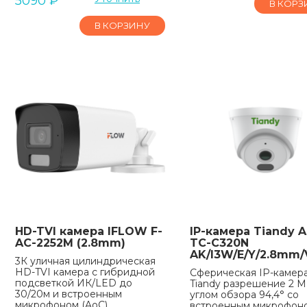
5090
₽
В КОРЗ
В КОРЗИНУ
HD-TVI камера IFLOW F-
IP-камера Tiandy A
AC-2252M (2.8mm)
TC-C320N
AK/I3W/E/Y/2.8mm/
3К уличная цилиндрическая
HD-TVI камера с гибридной
Сферическая IP-камер
подсветкой ИК/LED до
Tiandy разрешение 2 М
30/20м и встроенным
углом обзора 94,4° со
микрофоном (AoC)
встроенным микрофон