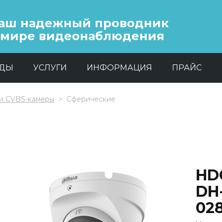
аш надежный проводник
 мире видеонаблюдения
НДЫ
УСЛУГИ
ИНФОРМАЦИЯ
ПРАЙС
и CVBS-камеры
Сферические
HD
DH-
02