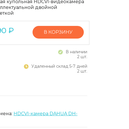
ая купольная HDCVI-видеокамера
еллектуальной двойной
еткой
90
₽
В КОРЗИНУ
В наличии
2 шт.
Удаленный склад 5-7 дней
2 шт.
амена:
HDCVI-камера DAHUA DH-