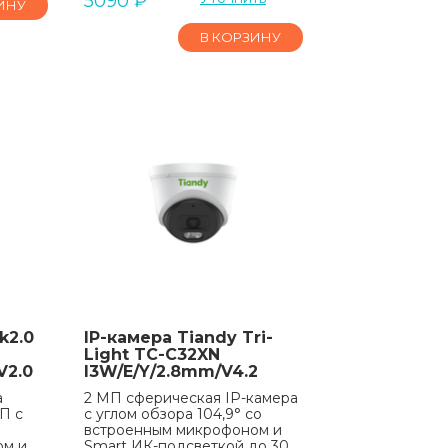
5090
₽
ИНУ
В КОРЗИНУ
k2.0
IP-камера Tiandy Tri-
Light TC-C32XN
V2.0
I3W/E/Y/2.8mm/V4.2
а
2 МП сферическая IP-камера
П с
с углом обзора 104,9° со
встроенным микрофоном и
ом и
Smart ИК-подсветкой до 30