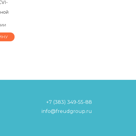
CVI-
йной
чии
ИНУ
+7 (383) 349-55-88
info@freudgroup.ru