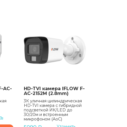
F-AC-
HD-TVI камера IFLOW F-
AC-2152M (2.8mm)
кая
3К уличная цилиндрическая
HD-TVI камера с гибридной
подсветкой ИК/LED до
30/20м и встроенным
ть
микрофоном (AoC)
Уточнить