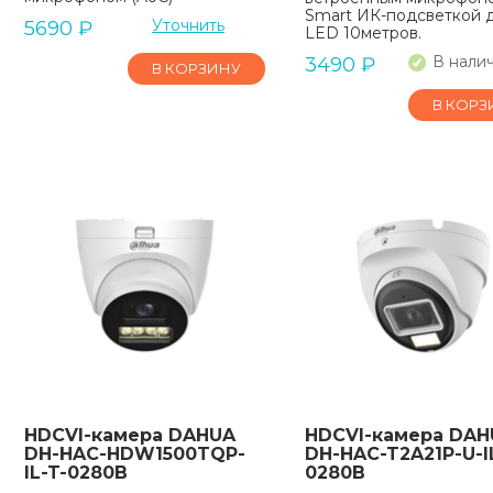
Smart ИК-подсветкой д
Уточнить
5690
₽
LED 10метров.
В нали
3490
₽
В КОРЗИНУ
В КОРЗ
HDCVI-камера DAHUA
HDCVI-камера DAH
DH-HAC-HDW1500TQP-
DH-HAC-T2A21P-U-I
IL-T-0280B
0280B