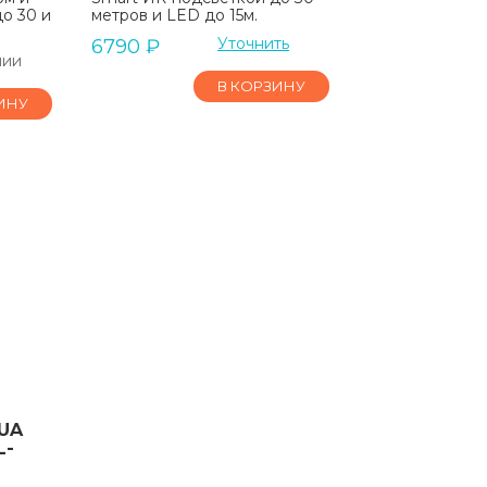
о 30 и
метров и LED до 15м.
Уточнить
6790
₽
чии
В КОРЗИНУ
ИНУ
UA
L-