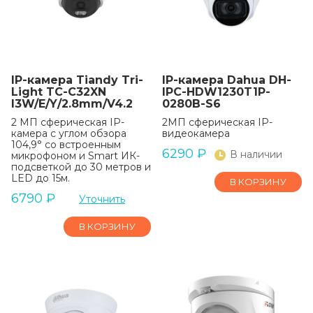
IP-камера Tiandy Tri-
IP-камера Dahua DH-
Light TC-C32XN
IPC-HDW1230T1P-
I3W/E/Y/2.8mm/V4.2
0280B-S6
2 МП сферическая IP-
2МП сферическая IP-
камера с углом обзора
видеокамера
104,9° со встроенным
6290
₽
В наличии
микрофоном и Smart ИК-
подсветкой до 30 метров и
LED до 15м.
В КОРЗИНУ
6790
₽
Уточнить
В КОРЗИНУ