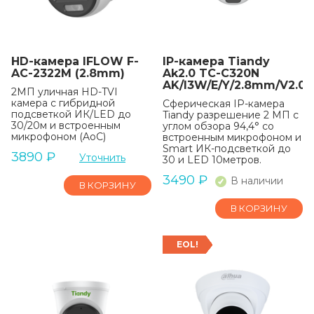
HD-камера IFLOW F-
IP-камера Tiandy
AC-2322M (2.8mm)
Ak2.0 TC-C320N
AK/I3W/E/Y/2.8mm/V2.0
2МП уличная HD-TVI
камера с гибридной
Сферическая IP-камера
подсветкой ИК/LED до
Tiandy разрешение 2 МП с
30/20м и встроенным
углом обзора 94,4° со
микрофоном (AoC)
встроенным микрофоном и
Smart ИК-подсветкой до
3890
₽
Уточнить
30 и LED 10метров.
3490
₽
В наличии
В КОРЗИНУ
В КОРЗИНУ
EOL!