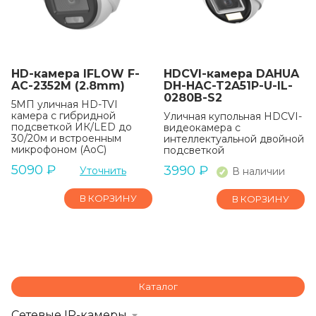
HD-камера IFLOW F-
HDCVI-камера DAHUA
AC-2352M (2.8mm)
DH-HAC-T2A51P-U-IL-
0280B-S2
5МП уличная HD-TVI
камера с гибридной
Уличная купольная HDCVI-
подсветкой ИК/LED до
видеокамера с
30/20м и встроенным
интеллектуальной двойной
микрофоном (AoC)
подсветкой
5090
₽
3990
₽
Уточнить
В наличии
В КОРЗИНУ
В КОРЗИНУ
Каталог
Сетевые IP-камеры