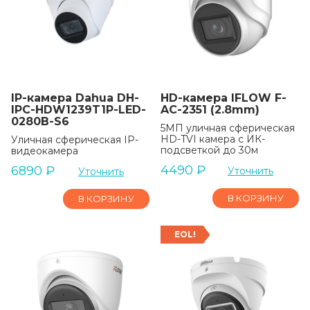
IP-камера Dahua DH-
HD-камера IFLOW F-
IPC-HDW1239T1P-LED-
AC-2351 (2.8mm)
0280B-S6
5МП уличная сферическая
HD-TVI камера с ИК-
Уличная сферическая IP-
подсветкой до 30м
видеокамера
4490
₽
6890
₽
Уточнить
Уточнить
В КОРЗИНУ
В КОРЗИНУ
EOL!