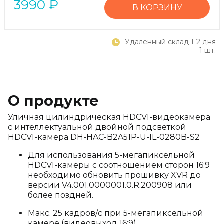
3990
₽
В КОРЗИНУ
Удаленный склад 1-2 дня
1 шт.
О продукте
Уличная цилиндрическая HDCVI-видеокамера
с интеллектуальной двойной подсветкой
HDCVI-камера DH-HAC-B2A51P-U-IL-0280B-S2
Для использования 5-мегапиксельной
HDCVI-камеры с соотношением сторон 16:9
необходимо обновить прошивку XVR до
версии V4.001.0000001.0.R.200908 или
более поздней.
Макс. 25 кадров/с при 5-мегапиксельной
камере (видеовыход 16:9).