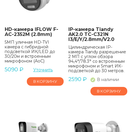
HD-камера IFLOW F-
IP-камера Tiandy
AC-2352M (2.8mm)
AK2.0 TC-C321N
I3/E/Y/2.8mm/V2.0
5МП уличная HD-TVI
камера с гибридной
Цилиндрическая IP-
подсветкой ИК/LED до
камера Tiandy разрешение
30/20м и встроенным
2 МП с углом обзора
микрофоном (AoC)
94,4°/78.3° со встроенным
микрофоном и Smart ИК-
5090
₽
Уточнить
подсветкой до 30 метров.
2590
₽
В наличии
В КОРЗИНУ
В КОРЗИНУ