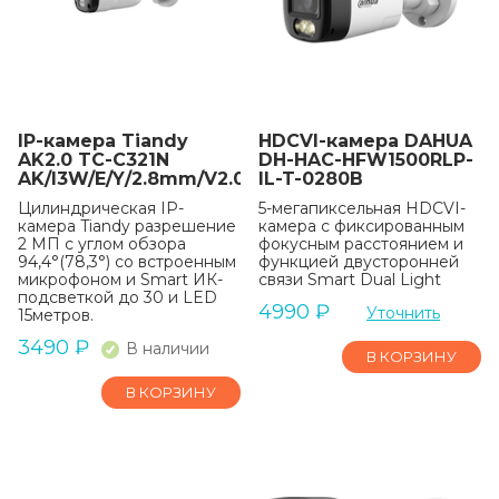
IP-камера Tiandy
HDCVI-камера DAHUA
AK2.0 TC-C321N
DH-HAC-HFW1500RLP-
AK/I3W/E/Y/2.8mm/V2.0
IL-T-0280B
Цилиндрическая IP-
5-мегапиксельная HDCVI-
камера Tiandy разрешение
камера с фиксированным
2 МП с углом обзора
фокусным расстоянием и
94,4°(78,3°) со встроенным
функцией двусторонней
микрофоном и Smart ИК-
связи Smart Dual Light
подсветкой до 30 и LED
4990
₽
Уточнить
15метров.
3490
₽
В наличии
В КОРЗИНУ
В КОРЗИНУ