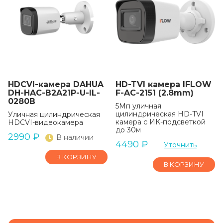
HDCVI-камера DAHUA
HD-TVI камера IFLOW
DH-HAC-B2A21P-U-IL-
F-AC-2151 (2.8mm)
0280B
5Мп уличная
цилиндрическая HD-TVI
Уличная цилиндрическая
камера с ИК-подсветкой
HDCVI-видеокамера
до 30м
2990
₽
В наличии
4490
₽
Уточнить
В КОРЗИНУ
В КОРЗИНУ