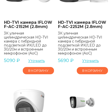
HD-TVI камера IFLOW
HD-TVI камера IFLOW
F-AC-2152M (2.8mm)
F-AC-2252M (2.8mm)
3К уличная
3К уличная
цилиндрическая HD-TVI
цилиндрическая HD-TVI
камера с гибридной
камера с гибридной
подсветкой ИК/LED до
подсветкой ИК/LED до
30/20м и встроенным
30/20м и встроенным
микрофоном (AoC)
микрофоном (AoC)
5090
₽
5690
₽
Уточнить
Уточнить
В КОРЗИНУ
В КОРЗИНУ