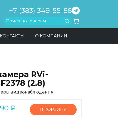
+7 (383) 349-55-88
Найти
КОНТАКТЫ
О КОМПАНИИ
камера RVi-
F2378 (2.8)
меры видеонаблюдения
990
₽
В КОРЗИНУ