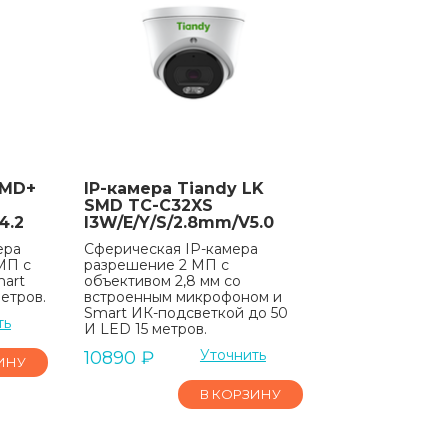
SMD+
IP-камера Tiandy LK
SMD TC-C32XS
4.2
I3W/E/Y/S/2.8mm/V5.0
ера
Сферическая IP-камера
МП с
разрешение 2 МП с
mart
объективом 2,8 мм со
етров.
встроенным микрофоном и
Smart ИК-подсветкой до 50
ть
И LED 15 метров.
Уточнить
10890
₽
ИНУ
В КОРЗИНУ