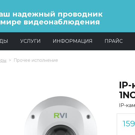
аш надежный проводник
 мире видеонаблюдения
НДЫ
УСЛУГИ
ИНФОРМАЦИЯ
ПРАЙС
еры
Прочее исполнение
IP-
1NC
IP-ка
15