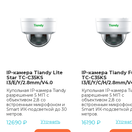
IP-камера Tiandy Lite
IP-камера Tiandy Fu
Star TC-C35KS
TC-C35KS
I3/E/Y/2.8mm/V4.0
I3/E/Y/C/H/2.8mm/V
Купольная IP-камера Tiandy
Купольная IP-камера Ti
разрешение 5 МП с
разрешение 5 МП с
объективом 2,8 со
объективом 2,8 со
встроенным микрофоном и
встроенным микрофон
Smart ИК-подсветкой до 30
Smart ИК-подсветкой 
метров.
метров.
Уточнить
Уточни
12690
₽
16190
₽