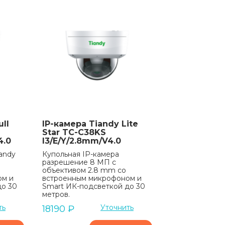
ll
IP-камера Tiandy Lite
Star TC-C38KS
4.0
I3/E/Y/2.8mm/V4.0
andy
Купольная IP-камера
разрешение 8 МП с
объективом 2.8 mm со
ом и
встроенным микрофоном и
до 30
Smart ИК-подсветкой до 30
метров.
ть
Уточнить
18190
₽