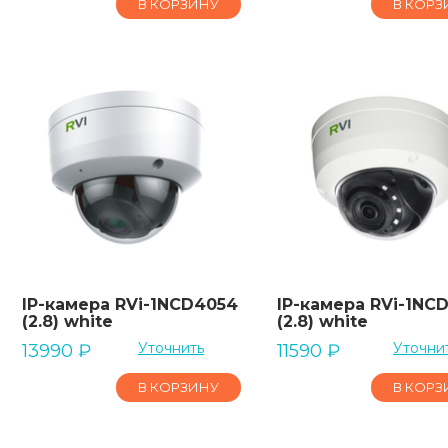
В КОРЗИНУ
В КОРЗ
IP-камера RVi-1NCD4054
IP-камера RVi-1NC
(2.8) white
(2.8) white
Уточнить
Уточни
13990
₽
11590
₽
В КОРЗИНУ
В КОРЗ