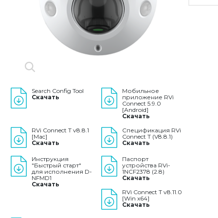
Search Config Tool
Мобильное
Скачать
приложение RVi
Connect 5.9.0
[Android]
Скачать
RVi Connect T v8.8.1
Спецификация RVi
[Mac]
Connect T (V8.8.1)
Скачать
Скачать
Инструкция
Паспорт
"Быстрый старт"
устройства RVi-
для исполнения D-
1NCF2378 (2.8)
NFMD1
Скачать
Скачать
RVi Connect T v8.11.0
[Win x64]
Скачать