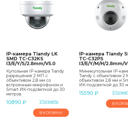
IP-камера Tiandy LK
IP-камера Tiandy 
SMD TC-C32KS
TC-C32PS
I3/E/Y/S/2.8mm/V5.0
I3/E/Y/M/H/2.8mm/V
Купольная IP-камера Tiandy
Миникупольная IP-кам
разрешение 2 МП с
Tiandy с объективом 2 
объективом 2,8 мм со
объективом 2,8 мм и S
встроенным микрофоном и
ИК-подсветкой до 30 м
Smart ИК-подсветкой до 30
Уточни
15590
₽
метров.
Уточнить
10890
₽
В КОРЗ
В КОРЗИНУ