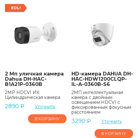
EOL!
2 Мп уличная камера
HD-камера DAHUA DH-
Dahua DH-HAC-
HAC-HDW1200CLQP-
B1A21P-0360B
IL-A-0360B-S6
2MP HDCVI ИК
2МП интеллектуальная
Цилиндрическая камера
камера с двойным
освещением HDCVI с
2890
₽
Уточнить
фиксированным фокусным
расстоянием
В КОРЗИНУ
3290
₽
Уточнить
В КОРЗИНУ