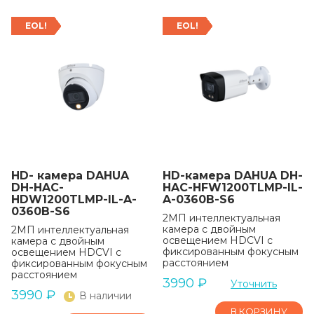
EOL!
EOL!
HD- камера DAHUA
HD-камера DAHUA DH-
DH-HAC-
HAC-HFW1200TLMP-IL-
HDW1200TLMP-IL-A-
A-0360B-S6
0360B-S6
2МП интеллектуальная
камера с двойным
2МП интеллектуальная
освещением HDCVI с
камера с двойным
фиксированным фокусным
освещением HDCVI с
расстоянием
фиксированным фокусным
расстоянием
3990
₽
Уточнить
3990
₽
В наличии
В КОРЗИНУ