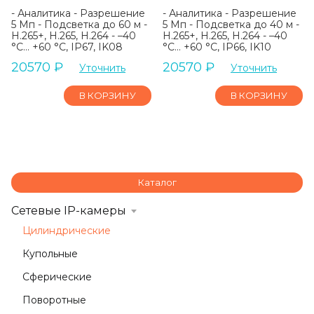
- Аналитика - Разрешение
- Аналитика - Разрешение
5 Мп - Подсветка до 60 м -
5 Мп - Подсветка до 40 м -
H.265+, H.265, H.264 - –40
H.265+, H.265, H.264 - –40
°C... +60 °C, IP67, IK08
°C... +60 °C, IP66, IK10
20570
₽
20570
₽
Уточнить
Уточнить
В КОРЗИНУ
В КОРЗИНУ
Каталог
Сетевые IP-камеры
Цилиндрические
Купольные
Сферические
Поворотные