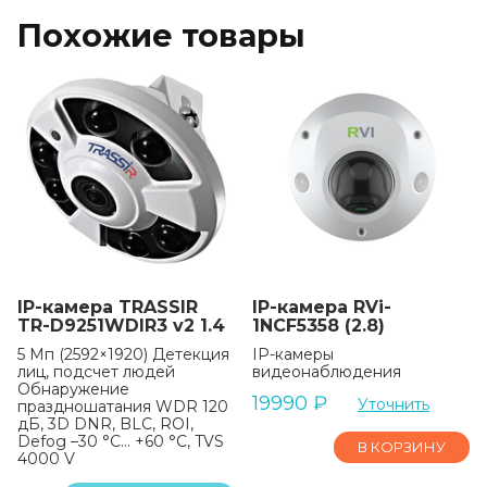
Похожие товары
IP-камера TRASSIR
IP-камера RVi-
TR-D9251WDIR3 v2 1.4
1NCF5358 (2.8)
5 Мп (2592×1920) Детекция
IP-камеры
лиц, подсчет людей
видеонаблюдения
Обнаружение
19990
₽
Уточнить
праздношатания WDR 120
дБ, 3D DNR, BLC, ROI,
Defog –30 °C… +60 °C, TVS
В КОРЗИНУ
4000 V