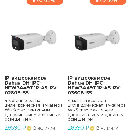
В КОРЗИНУ
В КОРЗИНУ
IP-видеокамера
IP-видеокамера
Dahua DH-IPC-
Dahua DH-IPC-
HFW3449T1P-AS-PV-
HFW3449T1P-AS-PV-
0280B-S5
0360B-S5
4-мегапиксельная
4-мегапиксельная
цилиндрическая IP-камера
цилиндрическая IP-камера
WizSense с активным
WizSense с активным
сдерживанием и двойным
сдерживанием и двойным
освещением
освещением
28590
₽
28590
₽
В наличии
В наличии