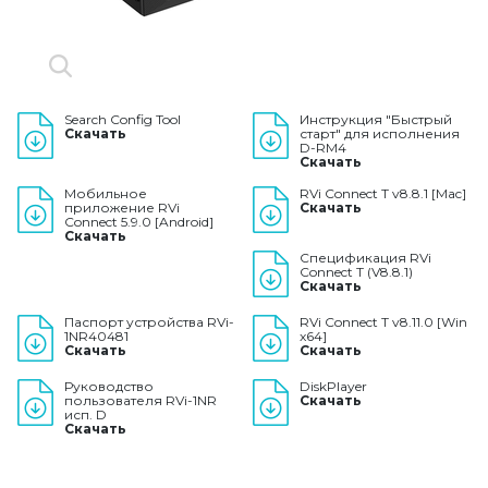
Search Config Tool
Инструкция "Быстрый
Скачать
старт" для исполнения
D-RM4
Скачать
Мобильное
RVi Connect T v8.8.1 [Mac]
приложение RVi
Скачать
Connect 5.9.0 [Android]
Скачать
Спецификация RVi
Connect T (V8.8.1)
Скачать
Паспорт устройства RVi-
RVi Connect T v8.11.0 [Win
1NR40481
x64]
Скачать
Скачать
Руководство
DiskPlayer
пользователя RVi-1NR
Скачать
исп. D
Скачать