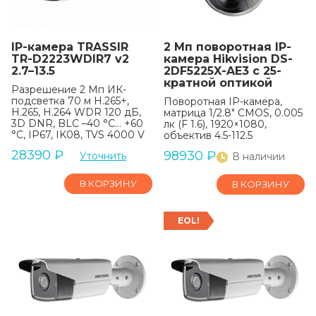
IP-камера TRASSIR
2 Мп поворотная IP-
TR-D2223WDIR7 v2
камера Hikvision DS-
2.7–13.5
2DF5225X-AE3 с 25-
кратной оптикой
Разрешение 2 Мп ИК-
подсветка 70 м H.265+,
Поворотная IP-камера,
H.265, H.264 WDR 120 дБ,
матрица 1/2.8" CMOS, 0.005
3D DNR, BLC –40 °C… +60
лк (F 1.6), 1920×1080,
°C, IP67, IK08, TVS 4000 V
объектив 4.5-112.5
28390
₽
98930
₽
Уточнить
В наличии
В КОРЗИНУ
В КОРЗИНУ
EOL!