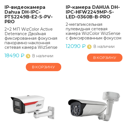
IP-видеокамера
IP-камера DAHUA DH-
Dahua DH-IPC-
IPC-HFW2249MP-S-
PTS2249B-E2-S-PV-
LED-0360B-B-PRO
PRO
2-мегапиксельная
пулевидная сетевая
2+2 МП WizColor Active
камера WizColor WizSense
Deterrance Двойная
с фиксированным фокусом
фиксированная фокусная
панорамно-наклонная
12090
₽
В наличии
сетевая камера WizSense
18490
₽
В наличии
В КОРЗИНУ
В КОРЗИНУ