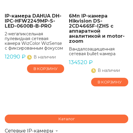
IP-камера DAHUA DH-
6Мп IP-камера
IPC-HFW2249MP-S-
Hikvision DS-
LED-0600B-B-PRO
2CD4665F-IZHS с
аппаратной
2-мегапиксельная
аналитикой и motor-
пулевидная сетевая
zoom
камера WizColor WizSense
с фиксированным фокусом
Вандалозащищенная
сетевая bullet-камера
12090
₽
В наличии
134520
₽
В КОРЗИНУ
В наличии
В КОРЗИНУ
Каталог
Сетевые IP-камеры