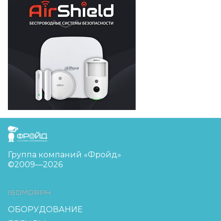
FreudGroup
Группа компаний «Фройд»
©2009—2026
ISOMORPH
ОБОРУДОВАНИЕ