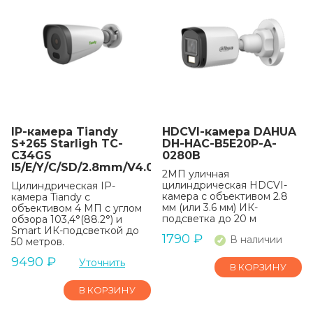
IP-камера Tiandy
HDCVI-камера DAHUA
S+265 Starligh TC-
DH-HAC-B5E20P-A-
C34GS
0280B
I5/E/Y/C/SD/2.8mm/V4.0
2МП уличная
цилиндрическая HDCVI-
Цилиндрическая IP-
камера с объективом 2.8
камера Tiandy с
мм (или 3.6 мм) ИК-
объективом 4 МП с углом
подсветка до 20 м
обзора 103,4°(88.2°) и
Smart ИК-подсветкой до
1790
₽
В наличии
50 метров.
9490
₽
Уточнить
В КОРЗИНУ
В КОРЗИНУ