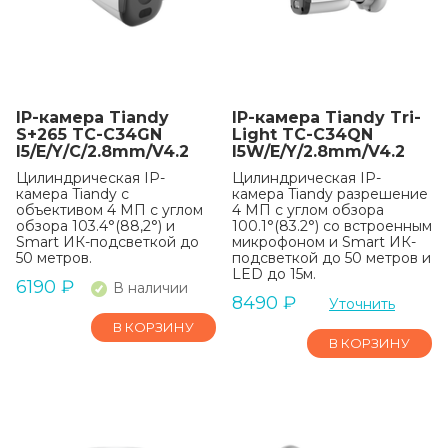
IP-камера Tiandy
IP-камера Tiandy Tri-
S+265 TC-C34GN
Light TC-C34QN
I5/E/Y/C/2.8mm/V4.2
I5W/E/Y/2.8mm/V4.2
Цилиндрическая IP-
Цилиндрическая IP-
камера Tiandy с
камера Tiandy разрешение
объективом 4 МП с углом
4 МП с углом обзора
обзора 103.4°(88,2°) и
100.1°(83.2°) со встроенным
Smart ИК-подсветкой до
микрофоном и Smart ИК-
50 метров.
подсветкой до 50 метров и
LED до 15м.
6190
₽
В наличии
8490
₽
Уточнить
В КОРЗИНУ
В КОРЗИНУ