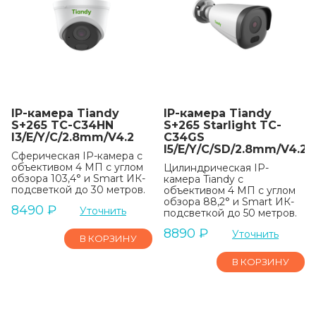
IP-камера Tiandy
IP-камера Tiandy
S+265 TC-C34HN
S+265 Starlight TC-
I3/E/Y/C/2.8mm/V4.2
C34GS
I5/E/Y/C/SD/2.8mm/V4.2
Сферическая IP-камера с
объективом 4 МП с углом
Цилиндрическая IP-
обзора 103,4° и Smart ИК-
камера Tiandy с
подсветкой до 30 метров.
объективом 4 МП с углом
обзора 88,2° и Smart ИК-
8490
₽
Уточнить
подсветкой до 50 метров.
8890
₽
Уточнить
В КОРЗИНУ
В КОРЗИНУ