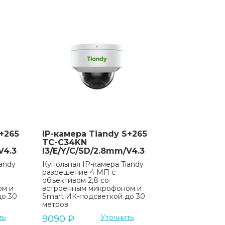
+265
IP-камера Tiandy S+265
TC-C34KN
V4.3
I3/E/Y/C/SD/2.8mm/V4.3
andy
Купольная IP-камера Tiandy
разрешение 4 МП с
объективом 2,8 со
ом и
встроенным микрофоном и
до 30
Smart ИК-подсветкой до 30
метров.
ть
Уточнить
9090
₽