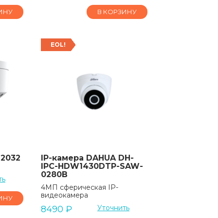
ИНУ
В КОРЗИНУ
EOL!
D2032
IP-камера DAHUA DH-
IPC-HDW1430DTP-SAW-
0280B
ть
4МП сферическая IP-
видеокамера
ИНУ
Уточнить
8490
₽