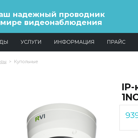
аш надежный проводник
 мире видеонаблюдения
НДЫ
УСЛУГИ
ИНФОРМАЦИЯ
ПРАЙС
еры
Купольные
IP-
1NC
93