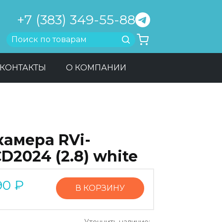
+7 (383) 349-55-88
Найти
КОНТАКТЫ
О КОМПАНИИ
камера RVi-
D2024 (2.8) white
90
₽
В КОРЗИНУ