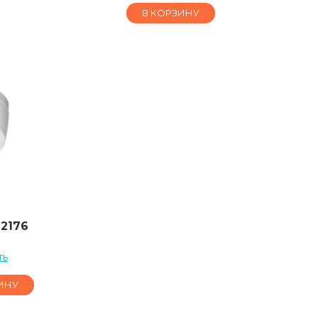
В КОРЗИНУ
D2176
ть
ИНУ