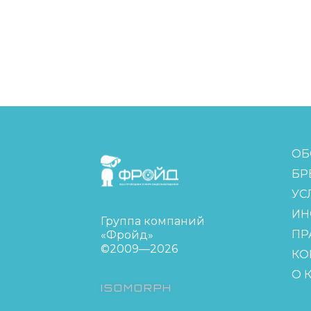
FreudGroup
ОБ
БР
УС
ИН
Группа компаний
ПР
«Фройд»
©2009—2026
КО
О 
ISOMORPH