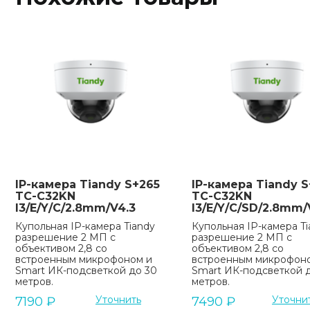
IP-камера Tiandy S+265
IP-камера Tiandy S
TC-C32KN
TC-C32KN
I3/E/Y/C/2.8mm/V4.3
I3/E/Y/C/SD/2.8mm/
Купольная IP-камера Tiandy
Купольная IP-камера Ti
разрешение 2 МП с
разрешение 2 МП с
объективом 2,8 со
объективом 2,8 со
встроенным микрофоном и
встроенным микрофон
Smart ИК-подсветкой до 30
Smart ИК-подсветкой 
метров.
метров.
Уточнить
Уточни
7190
₽
7490
₽