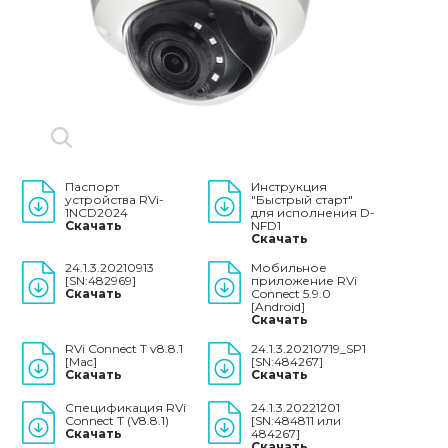
Паспорт
Инструкция
устройства RVi-
"Быстрый старт"
1NCD2024
для исполнения D-
Скачать
NFD1
Скачать
24.1.3.20210913
Мобильное
[SN:482969]
приложение RVi
Скачать
Connect 5.9.0
[Android]
Скачать
RVi Connect T v8.8.1
24.1.3.20210719_SP1
[Mac]
[SN:484267]
Скачать
Скачать
Спецификация RVi
24.1.3.20221201
Connect T (V8.8.1)
[SN:484811 или
Скачать
484267]
Скачать