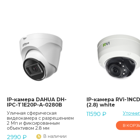
IP-камера DAHUA DH-
IP-камера RVi-1NC
IPC-T1E20P-A-0280B
(2.8) white
Уличная сферическая
Уточни
11590
₽
видеокамера с разрешением
2 Мп и фиксированным
В КОРЗ
объективом 2.8 мм
В наличии
2990
₽