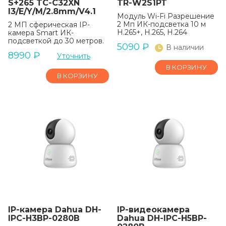
S+265 TC-C32XN
TR-W2S1PT
I3/E/Y/M/2.8mm/V4.1
Модуль Wi-Fi Разрешение
2 Мп ИК-подсветка 10 м
2 МП сферическая IP-
H.265+, H.265, H.264
камера Smart ИК-
подсветкой до 30 метров.
5090
₽
В наличии
8990
₽
Уточнить
В КОРЗИНУ
В КОРЗИНУ
IP-камера Dahua DH-
IP-видеокамера
IPC-H3BP-0280B
Dahua DH-IPC-H5BP-