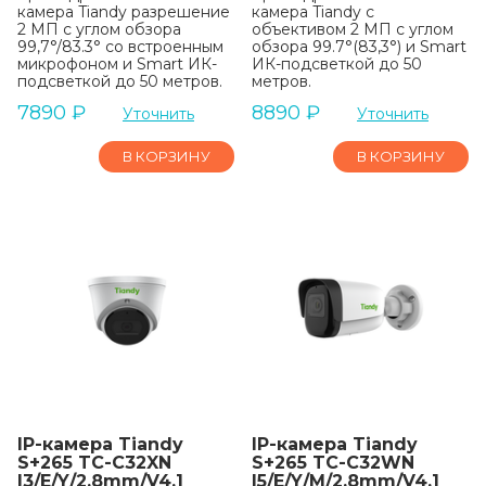
камера Tiandy разрешение
камера Tiandy с
2 МП с углом обзора
объективом 2 МП с углом
99,7°/83.3° со встроенным
обзора 99.7°(83,3°) и Smart
микрофоном и Smart ИК-
ИК-подсветкой до 50
подсветкой до 50 метров.
метров.
7890
₽
8890
₽
Уточнить
Уточнить
В КОРЗИНУ
В КОРЗИНУ
IP-камера Tiandy
IP-камера Tiandy
S+265 TC-C32XN
S+265 TC-C32WN
I3/E/Y/2.8mm/V4.1
I5/E/Y/M/2.8mm/V4.1