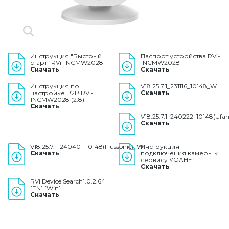
Инструкция "Быстрый
Паспорт устройства RVi-
старт" RVi-1NCMW2028
1NCMW2028
Скачать
Скачать
Инструкция по
V18.25.7.1_231116_10148_W
настройке P2P RVi-
Скачать
1NCMW2028 (2.8)
Скачать
V18.25.7.1_240222_10148(Ufa
Скачать
V18.25.7.1_240401_10148(Flussonic)_W
Инструкция
Скачать
подключения камеры к
сервису УФАНЕТ
Скачать
RVi Device Search1.0.2.64
[EN] [Win]
Скачать