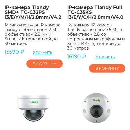
IP-камера Tiandy
IP-камера Tiandy Full
SMD+ TC-C32PS
TC-C35KS
I3/E/Y/M/H/2.8mm/V4.2
I3/E/Y/C/H/2.8mm/V4.0
Миникупольная IP-камера
Купольная IP-камера
Tiandy с объективом 2 МП
Tiandy разрешение 5 МП с
с объективом 2,8 мм и
объективом 2,8 со
Smart ИК-подсветкой до
встроенным микрофоном и
30 метров.
Smart ИК-подсветкой до
30 метров.
15590
₽
Уточнить
16190
₽
Уточнить
В КОРЗИНУ
В КОРЗИНУ