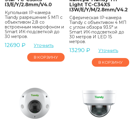
I3/E/Y/2.8mm/V4.0
Light TC-C34XS
I3W/E/Y/M/2.8mm/V4.2
Купольная IP-камера
Tiandy разрешение 5 МП с
Сферическая IP-камера
объективом 2,8 со
Tiandy с объективом 4 МП
встроенным микрофоном и
с углом обзора 93.5° и
Smart ИК-подсветкой до
Smart ИК-подсветкой до
30 метров.
30 метров И LED 15
метров.
12690
₽
Уточнить
13290
₽
Уточнить
В КОРЗИНУ
В КОРЗИНУ