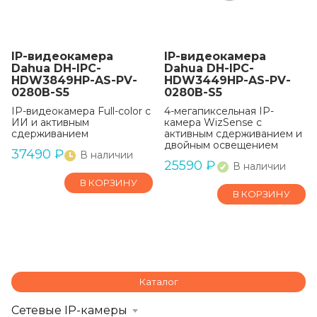
IP-видеокамера
IP-видеокамера
Dahua DH-IPC-
Dahua DH-IPC-
HDW3849HP-AS-PV-
HDW3449HP-AS-PV-
0280B-S5
0280B-S5
IP-видеокамера Full-color с
4-мегапиксельная IP-
ИИ и активным
камера WizSense с
сдерживанием
активным сдерживанием и
двойным освещением
37490
₽
В наличии
25590
₽
В наличии
В КОРЗИНУ
В КОРЗИНУ
Каталог
Сетевые IP-камеры