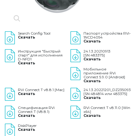
Search Config Tool
Паспорт устройства RVi-
Скачать
1NCD4054
Скачать
Инструкция "Быстрый
24.1.3.20210913
старт" для исполнения
[SN:483375]
D-NFD1
Скачать
Скачать
Мобильное
приложение RVi
Connect 5.9.0 [Android]
Скачать
RVi Connect T v8.8.1 [Mac]
24.1.3.20221201_DZ235093
Скачать
[SN:484814 или 483375]
Скачать
Спецификация RVi
RVi Connect T v8.11.0 [Win
Connect T (V8.8.1)
x64]
Скачать
Скачать
DiskPlayer
Скачать