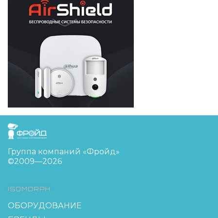
FreudGroup
Группа компаний «Фройд»
©2009—2026
ISOMORPH
ОБОРУДОВАНИЕ