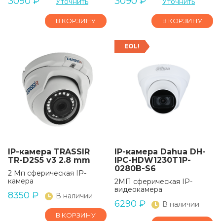
3090
₽
3090
₽
Уточнить
Уточнить
В КОРЗИНУ
В КОРЗИНУ
EOL!
IP-камера TRASSIR
IP-камера Dahua DH-
TR-D2S5 v3 2.8 mm
IPC-HDW1230T1P-
0280B-S6
2 Мп сферическая IP-
камера
2МП сферическая IP-
видеокамера
8350
₽
В наличии
6290
₽
В наличии
В КОРЗИНУ