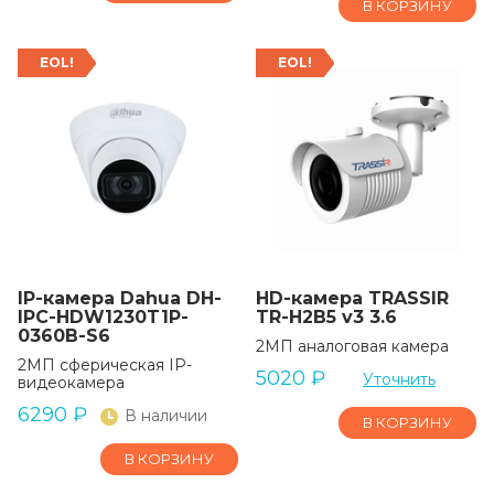
В КОРЗИНУ
EOL!
EOL!
IP-камера Dahua DH-
HD-камера TRASSIR
IPC-HDW1230T1P-
TR-H2B5 v3 3.6
0360B-S6
2МП аналоговая камера
2МП сферическая IP-
5020
₽
Уточнить
видеокамера
6290
₽
В наличии
В КОРЗИНУ
В КОРЗИНУ