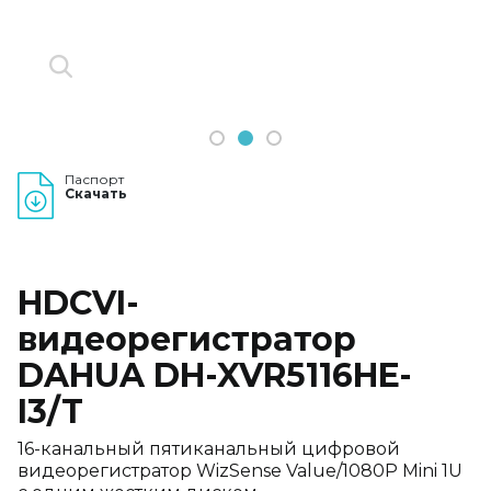
1
2
3
Паспорт
Скачать
HDCVI-
видеорегистратор
DAHUA DH-XVR5116HE-
I3/T
16-канальный пятиканальный цифровой
видеорегистратор WizSense Value/1080P Mini 1U