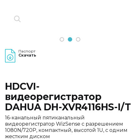
1
2
3
Паспорт
Скачать
HDCVI-
видеорегистратор
DAHUA DH-XVR4116HS-I/T
16-канальный пятиканальный
видеорегистратор WizSense с разрешением
1080N/720P, компактный, высотой 1U, с одним
жестким диском