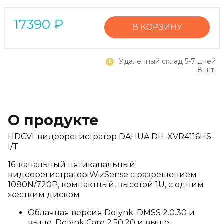
17390
₽
В КОРЗИНУ
Удаленный склад 5-7 дней
8 шт.
О продукте
HDCVI-видеорегистратор DAHUA DH-XVR4116HS-
I/T
16-канальный пятиканальный
видеорегистратор WizSense с разрешением
1080N/720P, компактный, высотой 1U, с одним
жестким диском
Облачная версия Dolynk: DMSS 2.0.30 и
выше, Dolynk Care 2.50.20 и выше.