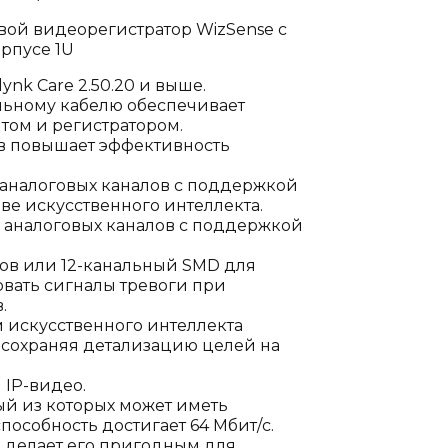
ой видеорегистратор WizSense с
рпусе 1U
ynk Care 2.50.20 и выше.
альному кабелю обеспечивает
том и регистратором.
ов повышает эффективность
 аналоговых каналов с поддержкой
ве искусственного интеллекта.
я аналоговых каналов с поддержкой
лов или 12-канальный SMD для
овать сигналы тревоги при
.
 искусственного интеллекта
 сохраняя детализацию целей на
 IP-видео.
ый из которых может иметь
особность достигает 64 Мбит/с.
о делает его пригодным для