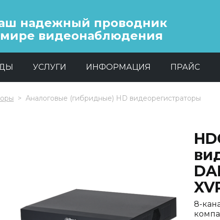
аш надежный проводник
 мире видеонаблюдения
НДЫ
УСЛУГИ
ИНФОРМАЦИЯ
ПРАЙС
торы
Аналоговые (гибридные) HD видеорегистраторы
HD
ви
DA
XV
8-кан
компа