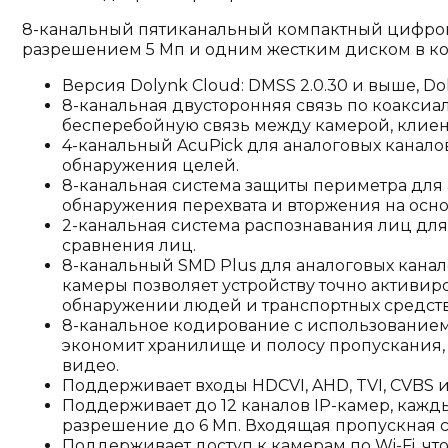
8-канальный пятиканальный компактный цифров
разрешением 5 Мп и одним жестким диском в ко
Версия Dolynk Cloud: DMSS 2.0.30 и выше, Dol
8-канальная двусторонняя связь по коакси
бесперебойную связь между камерой, клиен
4-канальный AcuPick для аналоговых канал
обнаружения целей.
8-канальная система защиты периметра для
обнаружения перехвата и вторжения на осно
2-канальная система распознавания лиц дл
сравнения лиц.
8-канальный SMD Plus для аналоговых кана
камеры позволяет устройству точно активир
обнаружении людей и транспортных средств
8-канальное кодирование с использованием
экономит хранилище и полосу пропускания,
видео.
Поддерживает входы HDCVI, AHD, TVI, CVBS и
Поддерживает до 12 каналов IP-камер, кажд
разрешение до 6 Мп. Входящая пропускная сп
Поддерживает доступ к камерам по Wi-Fi, чт