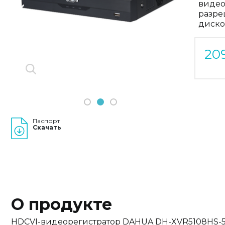
видео
Previous
Next
разре
диско
20
1
2
3
Паспорт
Скачать
О продукте
HDCVI-видеорегистратор DAHUA DH-XVR5108HS-5