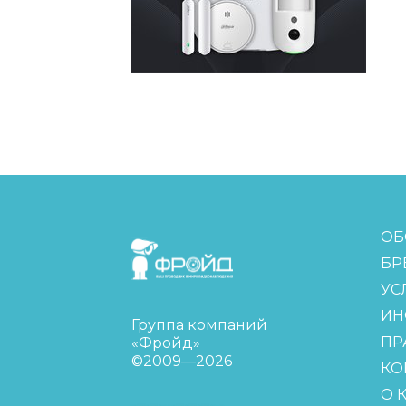
FreudGroup
ОБ
БР
УС
ИН
Группа компаний
ПР
«Фройд»
©2009—2026
КО
О 