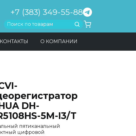
+7 (383) 349-55-88
Найти
КОНТАКТЫ
О КОМПАНИИ
CVI-
деорегистратор
HUA DH-
R5108HS-5M-I3/T
альный пятиканальный
ктный цифровой