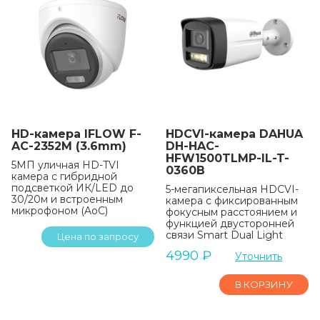
HD-камера IFLOW F-
HDCVI-камера DAHUA
AC-2352M (3.6mm)
DH-HAC-
HFW1500TLMP-IL-T-
5МП уличная HD-TVI
0360B
камера с гибридной
подсветкой ИК/LED до
5-мегапиксельная HDCVI-
30/20м и встроенным
камера с фиксированным
микрофоном (AoC)
фокусным расстоянием и
функцией двусторонней
связи Smart Dual Light
Цена по запросу
4990
₽
Уточнить
В КОРЗИНУ