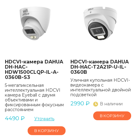
HDCVI-камера DAHUA
HDCVI-камера DAHUA
DH-HAC-
DH-HAC-T2A21P-U-IL-
HDW1500CLQP-IL-A-
0360B
0360B-S3
Уличная купольная HDCVI-
видеокамера с
5-мегапиксельная
интеллектуальной двойной
интеллектуальная HDCVI
подсветкой
камера Eyeball с двумя
объективами и
2990
₽
В наличии
фиксированным фокусным
расстоянием
В КОРЗИНУ
4490
₽
Уточнить
В КОРЗИНУ