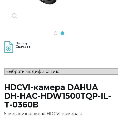
1
2
Паспорт
Скачать
HDCVI-камера DAHUA
DH-HAC-HDW1500TQP-IL-
T-0360B
5-мегапиксельная HDCVI-камера с