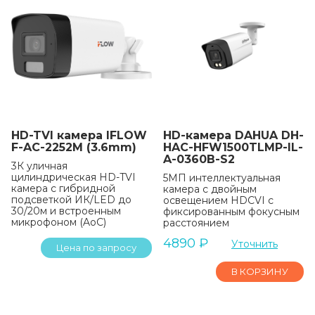
HD-TVI камера IFLOW
HD-камера DAHUA DH-
F-AC-2252M (3.6mm)
HAC-HFW1500TLMP-IL-
A-0360B-S2
3К уличная
цилиндрическая HD-TVI
5МП интеллектуальная
камера с гибридной
камера с двойным
подсветкой ИК/LED до
освещением HDCVI с
30/20м и встроенным
фиксированным фокусным
микрофоном (AoC)
расстоянием
4890
₽
Уточнить
Цена по запросу
В КОРЗИНУ