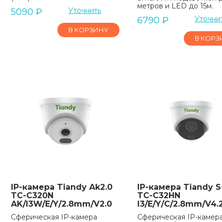
метров и LED до 15м.
Уточнить
5090
₽
Уточни
6790
₽
В КОРЗИНУ
В КОРЗ
IP-камера Tiandy Ak2.0
IP-камера Tiandy S
TC-C320N
TC-C32HN
AK/I3W/E/Y/2.8mm/V2.0
I3/E/Y/C/2.8mm/V4.
Сферическая IP-камера
Сферическая IP-камер