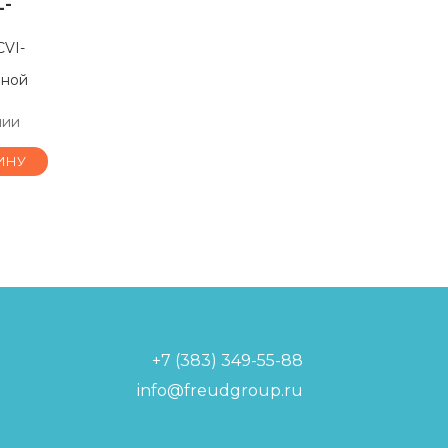
L-
CVI-
йной
чии
ИНУ
+7 (383) 349-55-88
info@freudgroup.ru