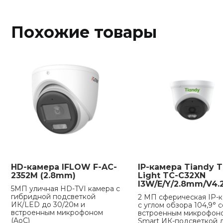
Похожие товары
HD-камера IFLOW F-AC-
IP-камера Tiandy Tr
2352M (2.8mm)
Light TC-C32XN
I3W/E/Y/2.8mm/V4.
5МП уличная HD-TVI камера с
гибридной подсветкой
2 МП сферическая IP-
ИК/LED до 30/20м и
с углом обзора 104,9° с
встроенным микрофоном
встроенным микрофон
(AoC)
Smart ИК-подсветкой 