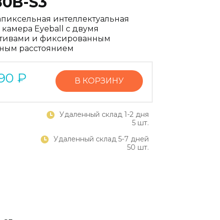
80B-S3
апиксельная интеллектуальная
 камера Eyeball с двумя
тивами и фиксированным
ным расстоянием
90
₽
В КОРЗИНУ
Удаленный склад 1-2 дня
5 шт.
Удаленный склад 5-7 дней
50 шт.