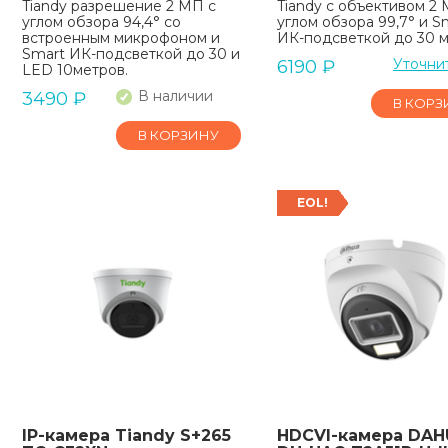
Tiandy разрешение 2 МП с
Tiandy с объективом 2 
углом обзора 94,4° со
углом обзора 99,7° и S
встроенным микрофоном и
ИК-подсветкой до 30 м
Smart ИК-подсветкой до 30 и
Уточни
6190
₽
LED 10метров.
В наличии
3490
₽
В КОРЗ
В КОРЗИНУ
EOL!
IP-камера Tiandy S+265
HDCVI-камера DAH