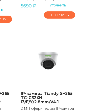
Уточнить
5690
₽
ть
В КОРЗИНУ
ИНУ
+265
IP-камера Tiandy S+265
TC-C32XN
2
I3/E/Y/2.8mm/V4.1
а
2 МП сферическая IP-камера