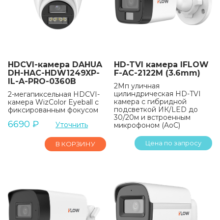
HDCVI-камера DAHUA
HD-TVI камера IFLOW
DH-HAC-HDW1249XP-
F-AC-2122M (3.6mm)
IL-A-PRO-0360B
2Мп уличная
цилиндрическая HD-TVI
2-мегапиксельная HDCVI-
камера с гибридной
камера WizColor Eyeball с
подсветкой ИК/LED до
фиксированным фокусом
30/20м и встроенным
6690
₽
Уточнить
микрофоном (AoC)
Цена по запросу
В КОРЗИНУ