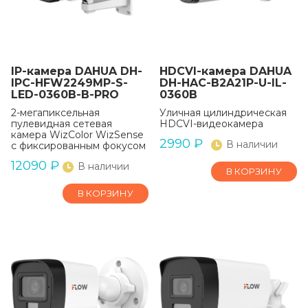
IP-камера DAHUA DH-
HDCVI-камера DAHUA
IPC-HFW2249MP-S-
DH-HAC-B2A21P-U-IL-
LED-0360B-B-PRO
0360B
2-мегапиксельная
Уличная цилиндрическая
пулевидная сетевая
HDCVI-видеокамера
камера WizColor WizSense
2990
₽
В наличии
с фиксированным фокусом
12090
₽
В наличии
В КОРЗИНУ
В КОРЗИНУ