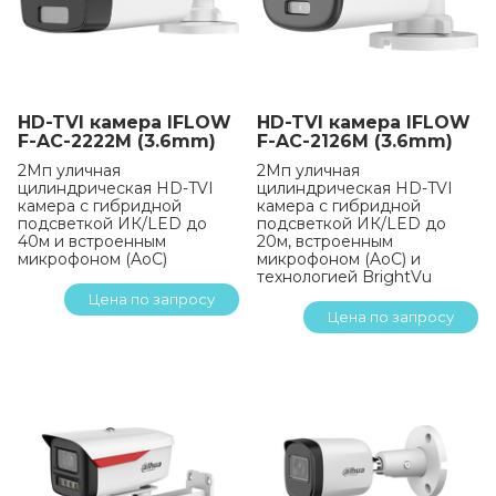
HD-TVI камера IFLOW
HD-TVI камера IFLOW
F-AC-2222M (3.6mm)
F-AC-2126M (3.6mm)
2Мп уличная
2Мп уличная
цилиндрическая HD-TVI
цилиндрическая HD-TVI
камера с гибридной
камера с гибридной
подсветкой ИК/LED до
подсветкой ИК/LED до
40м и встроенным
20м, встроенным
микрофоном (AoC)
микрофоном (AoC) и
технологией BrightVu
Цена по запросу
Цена по запросу