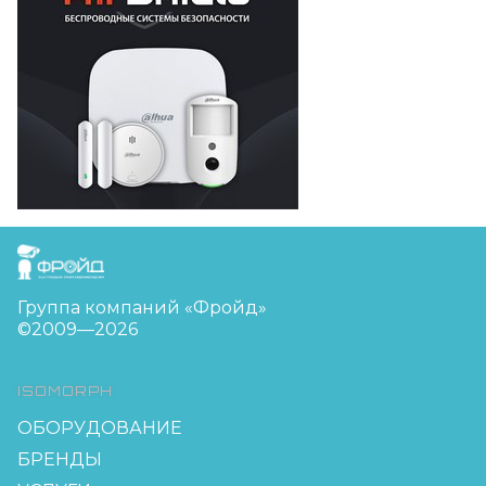
FreudGroup
Группа компаний «Фройд»
©2009—2026
ISOMORPH
ОБОРУДОВАНИЕ
БРЕНДЫ