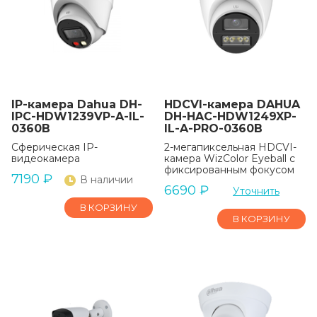
IP-камера Dahua DH-
HDCVI-камера DAHUA
IPC-HDW1239VP-A-IL-
DH-HAC-HDW1249XP-
0360B
IL-A-PRO-0360B
Сферическая IP-
2-мегапиксельная HDCVI-
видеокамера
камера WizColor Eyeball с
фиксированным фокусом
7190
₽
В наличии
6690
₽
Уточнить
В КОРЗИНУ
В КОРЗИНУ