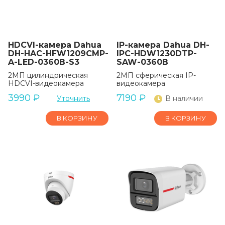
HDCVI-камера Dahua
IP-камера Dahua DH-
DH-HAC-HFW1209CMP-
IPC-HDW1230DTP-
A-LED-0360B-S3
SAW-0360B
2МП цилиндрическая
2МП сферическая IP-
HDCVI-видеокамера
видеокамера
3990
₽
7190
₽
Уточнить
В наличии
В КОРЗИНУ
В КОРЗИНУ