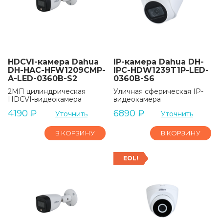
HDCVI-камера Dahua
IP-камера Dahua DH-
DH-HAC-HFW1209CMP-
IPC-HDW1239T1P-LED-
A-LED-0360B-S2
0360B-S6
2МП цилиндрическая
Уличная сферическая IP-
HDCVI-видеокамера
видеокамера
4190
₽
6890
₽
Уточнить
Уточнить
В КОРЗИНУ
В КОРЗИНУ
EOL!