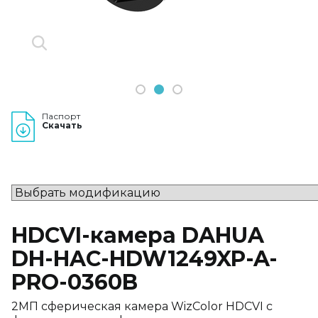
1
2
3
Паспорт
Скачать
HDCVI-камера DAHUA
DH-HAC-HDW1249XP-A-
PRO-0360B
2МП сферическая камера WizColor HDCVI с