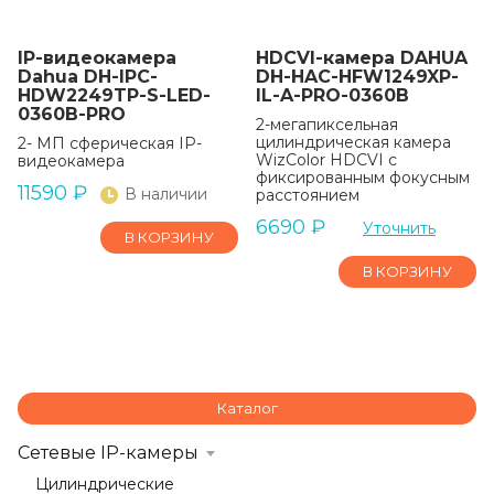
IP-видеокамера
HDCVI-камера DAHUA
Dahua DH-IPC-
DH-HAC-HFW1249XP-
HDW2249TP-S-LED-
IL-A-PRO-0360B
0360B-PRO
2-мегапиксельная
цилиндрическая камера
2- МП сферическая IP-
WizColor HDCVI с
видеокамера
фиксированным фокусным
11590
₽
В наличии
расстоянием
6690
₽
Уточнить
В КОРЗИНУ
В КОРЗИНУ
Каталог
Сетевые IP-камеры
Цилиндрические