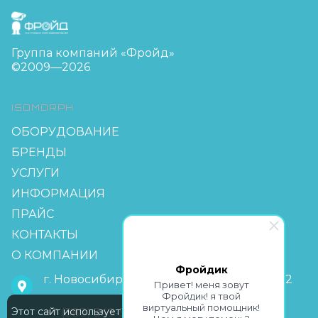
FreudGroup
Группа компаний «Фройд»
©2009—2026
ISOMORPH
ОБОРУДОВАНИЕ
БРЕНДЫ
УСЛУГИ
ИНФОРМАЦИЯ
ПРАЙС
КОНТАКТЫ
О КОМПАНИИ
Фройдик
г. Новосибирск, мкр Горский 63, офис 2-2
Привет! меня зовут
Фройдик! я твой
виртуальный помощник!
Этот сайт использует Cookie
+7 (383) 349-55-88