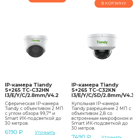
В КОРЗИНУ
IP-камера Tiandy
IP-камера Tiandy
S+265 TC-C32HN
S+265 TC-C32KN
I3/E/Y/C/2.8mm/V4.2
I3/E/Y/C/SD/2.8mm/V4.3
Сферическая IP-камера
Купольная IP-камера
Tiandy с объективом 2 МП
Tiandy разрешение 2 МП с
с углом обзора 99,7° и
объективом 2,8 со
Smart ИК-подсветкой до
встроенным микрофоном и
30 метров.
Smart ИК-подсветкой до
30 метров.
6190
₽
Уточнить
7490
₽
Уточнить