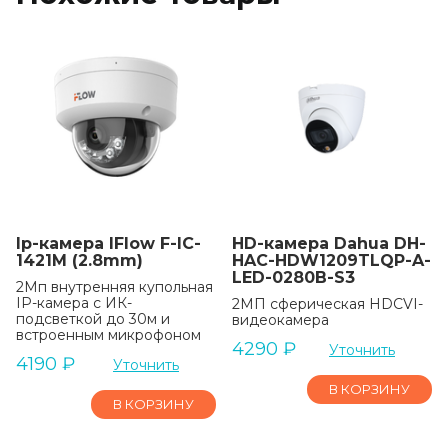
Ip-камера IFlow F-IC-
HD-камера Dahua DH-
1421M (2.8mm)
HAC-HDW1209TLQP-A-
LED-0280B-S3
2Мп внутренняя купольная
IP-камера с ИК-
2МП сферическая HDCVI-
подсветкой до 30м и
видеокамера
встроенным микрофоном
4290
₽
Уточнить
4190
₽
Уточнить
В КОРЗИНУ
В КОРЗИНУ