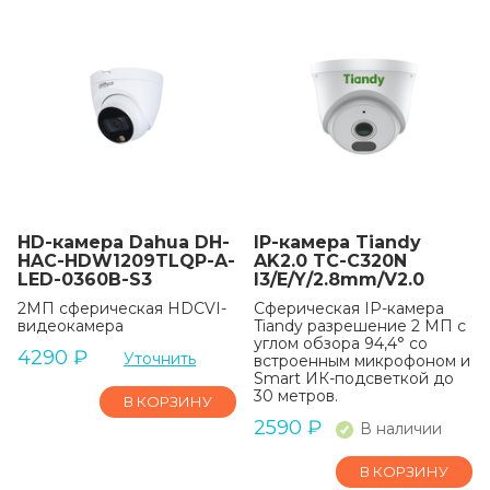
HD-камера Dahua DH-
IP-камера Tiandy
HAC-HDW1209TLQP-A-
AK2.0 TC-C320N
LED-0360B-S3
I3/E/Y/2.8mm/V2.0
2МП сферическая HDCVI-
Сферическая IP-камера
видеокамера
Tiandy разрешение 2 МП с
углом обзора 94,4° со
4290
₽
Уточнить
встроенным микрофоном и
Smart ИК-подсветкой до
30 метров.
В КОРЗИНУ
2590
₽
В наличии
В КОРЗИНУ