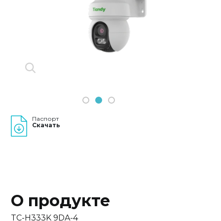
Previous
Next
1
2
3
Паспорт
Скачать
О продукте
TC-H333K 9DA-4