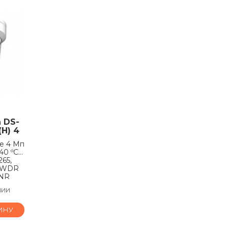
n DS-
H) 4
е 4 Мп
–40 ºC…
265,
- WDR
DNR
чии
ИНУ