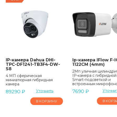
IP-камера Dahua DHI-
Ip-камера IFlow F-I
TPC-DF1241-TB3F4-DW-
1122CM (4mm)
S8
2Мп уличная цилиндри
IP-камера с гибридной
4 МП сферическая
Smart-подсветкой и
миниатюрная гибридная
встроенным микрофон
камера
Уточни
Уточнить
7690
₽
89290
₽
В КОРЗ
В КОРЗИНУ