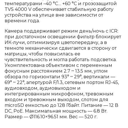
температурами –40 °C… +60 °C и грозозащитой
TVS 4000 V обеспечивает стабильную работу
устройства на улице вне зависимости от
времени года.
Камера поддерживает режим день/ночь с ICR:
при достаточном освещении фильтр блокирует
ИК-лучи, оптимизируя цветопередачу, а в
темноте механически сдвигается в сторону от
матрицы, чтобы повысилась ее
чувствительность и могла работать подсветка.
Укомплектована объективом с переменным
фокусным расстоянием 2.7 ~ 13.5 мм, углом
обзора по горизонтали 93° ~ 29°, вертикали —
69° ~ 22°, апертурой F/1.3, сетевым портом RJ-45,
аудиовходом, аудиовыходом и
интегрированным микрофоном, тревожным
входом и тревожным выходом, слотом для
microSD емкостью до 128 Гбайт. Питание — 12 В
DC, PoE. Максимальная мощность — 6.8 Вт.
Размер — Ø116.10×96.51 мм. Вес — 520 г.