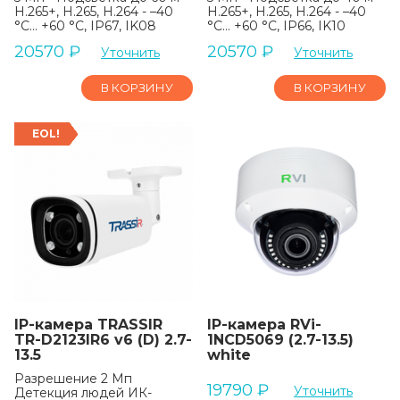
H.265+, H.265, H.264 - –40
H.265+, H.265, H.264 - –40
°C... +60 °C, IP67, IK08
°C... +60 °C, IP66, IK10
20570
₽
20570
₽
Уточнить
Уточнить
В КОРЗИНУ
В КОРЗИНУ
EOL!
IP-камера TRASSIR
IP-камера RVi-
TR-D2123IR6 v6 (D) 2.7-
1NCD5069 (2.7-13.5)
13.5
white
Разрешение 2 Мп
19790
₽
Уточнить
Детекция людей ИК-