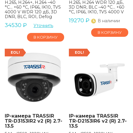
H.265, H.264+, H.264 –40
H.265, H.264 WDR 120 дБ,
°C… +60 °C, IP66, IK10, TVS
3D DNR, BLC –40 °C… +60
4000 V WDR 120 дБ, 3D
°C, IP66, IK10, TVS 4000 V
DNR, BLC, ROI, Defog
19270
₽
В наличии
34530
₽
Уточнить
В КОРЗИНУ
В КОРЗИНУ
EOL!
EOL!
IP-камера TRASSIR
IP-камера TRASSIR
TR-D3153IR2 v2 (R) 2.7-
TR-D2153IR6 v2 (R) 2.7-
13.5
13.5