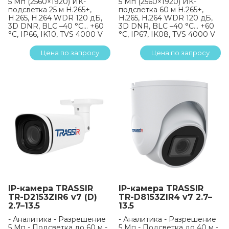
5 Мп (2560×1920) ИК-
5 Мп (2560×1920) ИК-
подсветка 25 м H.265+,
подсветка 60 м H.265+,
H.265, H.264 WDR 120 дБ,
H.265, H.264 WDR 120 дБ,
3D DNR, BLC –40 °C… +60
3D DNR, BLC –40 °C… +60
°C, IP66, IK10, TVS 4000 V
°C, IP67, IK08, TVS 4000 V
Цена по запросу
Цена по запросу
IP-камера TRASSIR
IP-камера TRASSIR
TR-D2153ZIR6 v7 (D)
TR-D8153ZIR4 v7 2.7–
2.7–13.5
13.5
- Аналитика - Разрешение
- Аналитика - Разрешение
5 Мп - Подсветка до 60 м -
5 Мп - Подсветка до 40 м -